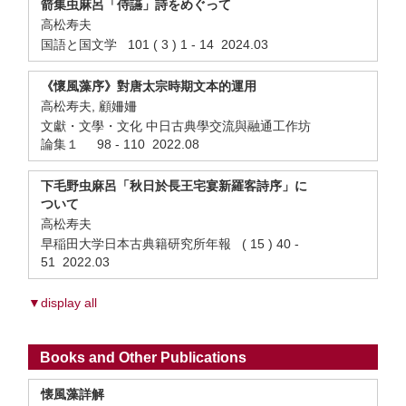
箭集虫麻呂「侍讌」詩をめぐって
高松寿夫
国語と国文学 101 ( 3 ) 1 - 14 2024.03
《懷風藻序》對唐太宗時期文本的運用
高松寿夫, 顧姍姍
文獻・文學・文化 中日古典學交流與融通工作坊
論集１ 98 - 110 2022.08
下毛野虫麻呂「秋日於長王宅宴新羅客詩序」に
ついて
高松寿夫
早稲田大学日本古典籍研究所年報 ( 15 ) 40 -
51 2022.03
▼display all
Books and Other Publications
懐風藻詳解