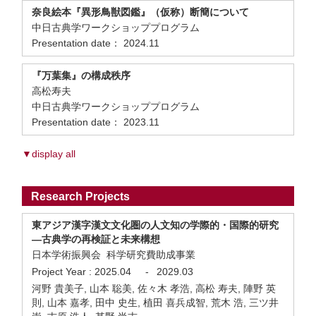
奈良絵本『異形鳥獣図鑑』（仮称）断簡について
中日古典学ワークショッププログラム
Presentation date： 2024.11
『万葉集』の構成秩序
高松寿夫
中日古典学ワークショッププログラム
Presentation date： 2023.11
▼display all
Research Projects
東アジア漢字漢文文化圏の人文知の学際的・国際的研究
―古典学の再検証と未来構想
日本学術振興会 科学研究費助成事業
Project Year :
2025.04
-
2029.03
河野 貴美子, 山本 聡美, 佐々木 孝浩, 高松 寿夫, 陣野 英
則, 山本 嘉孝, 田中 史生, 植田 喜兵成智, 荒木 浩, 三ツ井