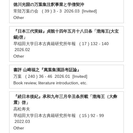
徳川光圀の万葉集注釈事業と学僧契沖
常陸万葉の会 ( 39 ) 3 - 3 2026.03 [Invited]
Other
『日本三代実録』貞観十四年五月十八日条「渤海王(大玄
錫)啓」
早稲田大学日本古典籍研究所年報 ( 17 ) 132 - 140
2026.02
Other
書評 山﨑福之『萬葉集漢語考証論』
万葉 ( 240 ) 36 - 46 2026.01 [Invited]
Book review, literature introduction, etc.
『続日本後紀』承和九年三月辛丑条所載「渤海王（大彜
震）啓」
高松寿夫
早稲田大学日本古典籍研究所年報 ( 15 ) 92 - 99
2022.03
Other