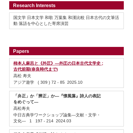
Research Interests
国文学 日本文学 和歌 万葉集 和漢比較 日本古代の文筆活
動 落語を中心とした寄席演芸
Papers
柿本人麻呂と《外圧》—外圧の日本古代文学史 ;
古代前期(奈良時代まで)
高松 寿夫
アジア遊学 ( 309 ) 72 - 85 2025.10
「弁正」か「辨正」か―『懐風藻』詩人の表記
をめぐって―
高松寿夫
中日古典学ワークショップ論集―文献・文学・
文化― 1 197 - 214 2024.03