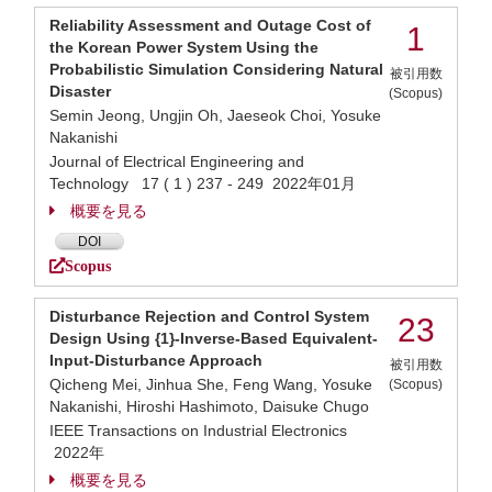
Reliability Assessment and Outage Cost of
1
the Korean Power System Using the
Probabilistic Simulation Considering Natural
被引用数
Disaster
(Scopus)
Semin Jeong, Ungjin Oh, Jaeseok Choi, Yosuke
Nakanishi
Journal of Electrical Engineering and
Technology 17 ( 1 ) 237 - 249 2022年01月
概要を見る
DOI
Scopus
Disturbance Rejection and Control System
23
Design Using {1}-Inverse-Based Equivalent-
Input-Disturbance Approach
被引用数
Qicheng Mei, Jinhua She, Feng Wang, Yosuke
(Scopus)
Nakanishi, Hiroshi Hashimoto, Daisuke Chugo
IEEE Transactions on Industrial Electronics
2022年
概要を見る