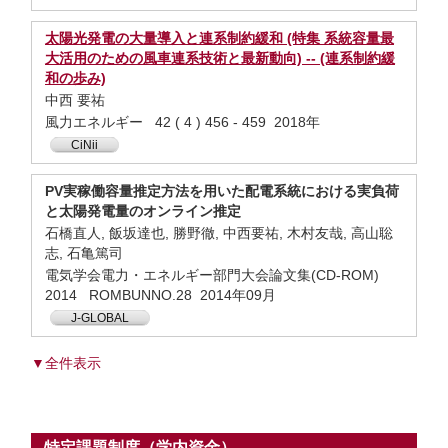
太陽光発電の大量導入と連系制約緩和 (特集 系統容量最
大活用のための風車連系技術と最新動向) -- (連系制約緩
和の歩み)
中西 要祐
風力エネルギー 42 ( 4 ) 456 - 459 2018年
CiNii
PV実稼働容量推定方法を用いた配電系統における実負荷
と太陽発電量のオンライン推定
石橋直人, 飯坂達也, 勝野徹, 中西要祐, 木村友哉, 高山聡
志, 石亀篤司
電気学会電力・エネルギー部門大会論文集(CD-ROM)
2014 ROMBUNNO.28 2014年09月
J-GLOBAL
▼全件表示
特定課題制度（学内資金）