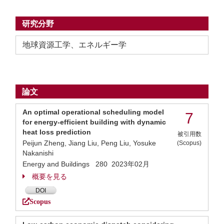
研究分野
地球資源工学、エネルギー学
論文
An optimal operational scheduling model
7
for energy-efficient building with dynamic
heat loss prediction
被引用数
Peijun Zheng, Jiang Liu, Peng Liu, Yosuke
(Scopus)
Nakanishi
Energy and Buildings 280 2023年02月
概要を見る
DOI
Scopus