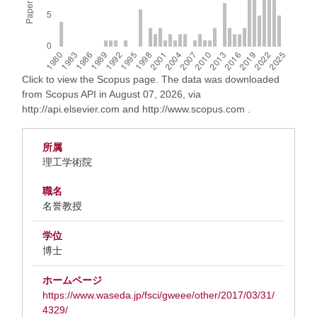
Click to view the Scopus page. The data was downloaded
from Scopus API in August 07, 2026, via
http://api.elsevier.com and http://www.scopus.com .
所属
理工学術院
職名
名誉教授
学位
博士
ホームページ
https://www.waseda.jp/fsci/gweee/other/2017/03/31/
4329/