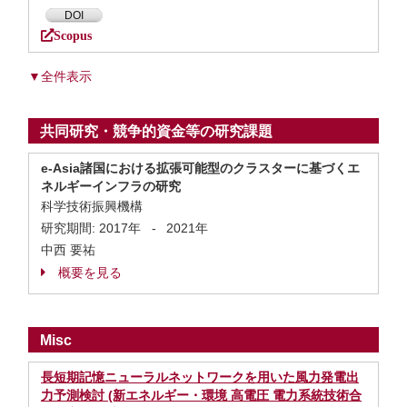
DOI
Scopus
▼全件表示
共同研究・競争的資金等の研究課題
e-Asia諸国における拡張可能型のクラスターに基づくエ
ネルギーインフラの研究
科学技術振興機構
研究期間:
2017年
-
2021年
中西 要祐
概要を見る
Misc
長短期記憶ニューラルネットワークを用いた風力発電出
力予測検討 (新エネルギー・環境 高電圧 電力系統技術合