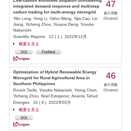
Low-carbon economic dispatch considering
47
integrated demand response and multistep
carbon trading for multi-energy microgrid
被引用数
Yilin Long, Yong Li, Yahui Wang, Yijia Cao, Lin
(Scopus)
Jiang, Yicheng Zhou, Youyue Deng, Yosuke
Nakanishi
Scientific Reports 12 ( 1 ) 2022年12月
概要を見る
DOI
PubMed
Scopus
Optimization of Hybrid Renewable Energy
46
Microgrid for Rural Agricultural Area in
Southern Philippines
被引用数
Rovick Tarife, Yosuke Nakanishi, Yining Chen,
(Scopus)
Yicheng Zhou, Noel Estoperez, Anacita Tahud
Energies 15 ( 6 ) 2022年03月
概要を見る
DOI
Scopus