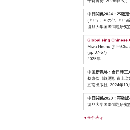
千倉書房 2025年03月
中日関係2024：不確
( 担当： その他, 担当範
復旦大学国際問題研究院 
Globalising Chinese 
Miwa Hirono (担当Chapte
(pp.37-57)
2025年
中国新戦略：台日韓三
蔡東傑, 韓碩熙, 青山
五南出版社 2024年10
中日関係2023：再確
復旦大学国際問題研究院 
▼全件表示