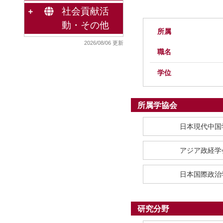
社会貢献活
動・その他
所属
2026/08/06 更新
職名
学位
所属学協会
日本現代中国
アジア政経学
日本国際政治
研究分野