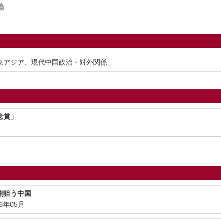
論
東アジア、現代中国政治・対外関係
念賞」
割狙う中国
26年05月