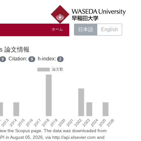
日本語
English
ホーム
us 論文情報
Citation:
h-index:
9
9
2
 view the Scopus page. The data was downloaded from
I in August 05, 2026, via http://api.elsevier.com and