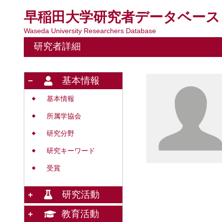
早稲田大学研究者データベース
Waseda University Researchers Database
研究者詳細
基本情報
基本情報
◆
所属学協会
◆
研究分野
◆
研究キーワード
◆
受賞
◆
研究活動
教育活動