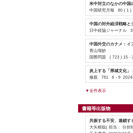
米中対立のなかの中国
中国研究月報 80 ( 1 ) 7
中国の対外経済戦略と
日中経協ジャーナル 381 
中国外交のカナメ：イ
青山瑠妙
国際問題 ( 723 ) 15 
炎上する「県城文化」
修親 781 6 - 9 20
▼全件表示
書籍等出版物
共振する不安、連鎖す
大矢根聡( 担当： 分担