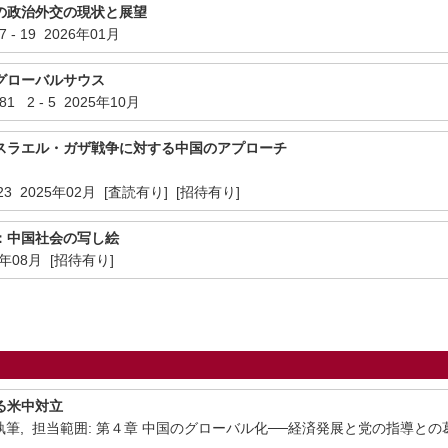
の政治外交の現状と展望
 - 19 2026年01月
グローバルサウス
2 - 5 2025年10月
スラエル・ガザ戦争に対する中国のアプローチ
- 23 2025年02月 [査読有り] [招待有り]
：中国社会の写し絵
24年08月 [招待有り]
る米中対立
執筆, 担当範囲: 第４章 中国のグローバル化──経済発展と党の指導との葛