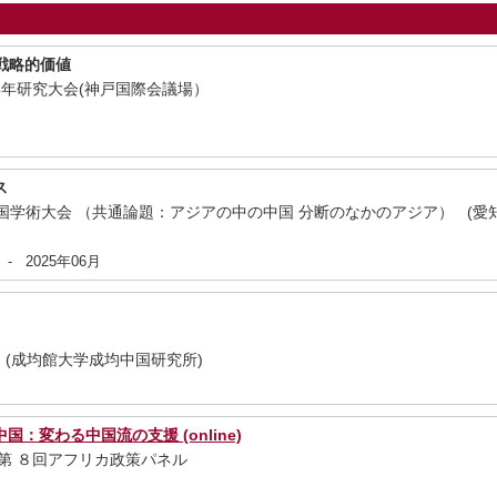
の戦略的価値
25年研究大会(神戸国際会議場）
月
ス
国学術大会 （共通論題：アジアの中の中国 分断のなかのアジア） (愛
月
-
2025年06月
(成均館大学成均中国研究所)
月
：変わる中国流の支援 (online)
 第 ８回アフリカ政策パネル
月