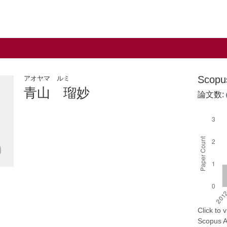
Scop
アオヤマ ルミ
青山 瑠妙
論文数:
Click to
Scopus AP