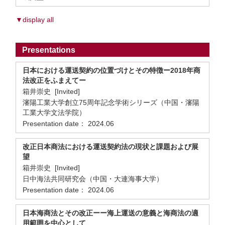
▼display all
Presentations
日本における運送契約の位置づけとその特徴ー2018年商
法改正をふまえてー
箱井崇史 [Invited]
瀋陽工業大学創立75周年記念学術シリーズ（中国・瀋陽
工業大学文法学院）
Presentation date： 2024.06
改正日本商法における運送契約法の現状と課題および展
望
箱井崇史 [Invited]
日中海法共同研究会（中国・大連海事大学）
Presentation date： 2024.06
日本海商法とその改正ーー海上運送の意義と海商法の適
用範囲を中心として