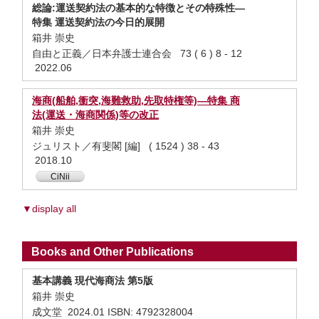
総論:運送契約法の基本的な特徴とその特殊性—
特集 運送契約法の今日的展開
箱井 崇史
自由と正義／日本弁護士連合会 73 ( 6 ) 8 - 12
2022.06
海商(船舶,衝突,海難救助,先取特権等)—特集 商
法(運送・海商関係)等の改正
箱井 崇史
ジュリスト／有斐閣 [編] ( 1524 ) 38 - 43
2018.10
CiNii
▼display all
Books and Other Publications
基本講義 現代海商法 第5版
箱井 崇史
成文堂 2024.01 ISBN: 4792328004