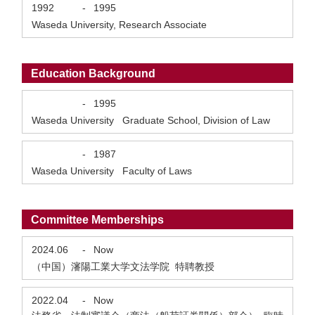
1992
-
1995
Waseda University, Research Associate
Education Background
-
1995
Waseda University Graduate School, Division of Law
-
1987
Waseda University Faculty of Laws
Committee Memberships
2024.06
-
Now
（中国）瀋陽工業大学文法学院 特聘教授
2022.04
-
Now