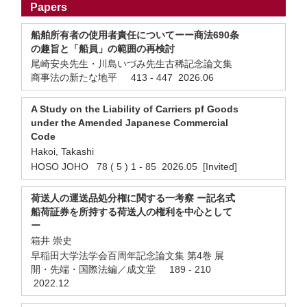
Papers
船舶所有者の使用者責任についてーー商法690条
の趣旨と「船員」の範囲の再検討
尾崎安央先生・川島いづみ先生古稀記念論文集
商事法の新たな地平 413 - 447 2026.06
A Study on the Liability of Carriers pf Goods
under the Amended Japanese Commercial
Code
Hakoi, Takashi
HOSO JOHO 78 ( 5 ) 1 - 85 2026.05 [Invited]
荷送人の運送品処分権に関する一考察 ー記名式
船荷証券を所持する荷送人の権利を中心として
ー
箱井 崇史
早稲田大学法学会百周年記念論文集 第4巻 展
開・先端・国際法編／成文堂 189 - 210
2022.12