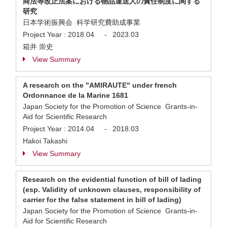
商法等改正法案における物品運送人の責任制度に関する
研究
日本学術振興会 科学研究費助成事業
Project Year :
2018.04
-
2023.03
箱井 崇史
View Summary
A research on the "AMIRAUTE" under french
Ordonnance de la Marine 1681
Japan Society for the Promotion of Science Grants-in-
Aid for Scientific Research
Project Year :
2014.04
-
2018.03
Hakoi Takashi
View Summary
Research on the evidential function of bill of lading
(esp. Validity of unknown clauses, responsibility of
carrier for the false statement in bill of lading)
Japan Society for the Promotion of Science Grants-in-
Aid for Scientific Research