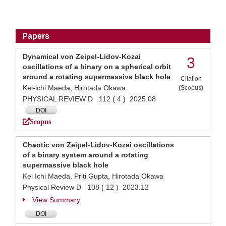
Papers
Dynamical von Zeipel-Lidov-Kozai
3
oscillations of a binary on a spherical orbit
around a rotating supermassive black hole
Citation
Kei-ichi Maeda, Hirotada Okawa
(Scopus)
PHYSICAL REVIEW D 112 ( 4 ) 2025.08
DOI
Scopus
Chaotic von Zeipel-Lidov-Kozai oscillations
of a binary system around a rotating
supermassive black hole
Kei Ichi Maeda, Priti Gupta, Hirotada Okawa
Physical Review D 108 ( 12 ) 2023.12
View Summary
DOI