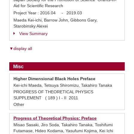
Aid for Scientific Research
Project Year :
2016.04
-
2019.03
Maeda Kei-ichi, Barrow John, Gibbons Gary,
Starobinsky Alexei
View Summary
▼display all
Misc
Higher Dimensional Black Holes Preface
Kei-ichi Maeda, Tetsuya Shiromizu, Takahiro Tanaka
PROGRESS OF THEORETICAL PHYSICS
SUPPLEMENT ( 189 ) I - II 2011
Other
Progress of Theoretical Physics: Preface
Misao Sasaki, Jiro Soda, Takahiro Tanaka, Toshifumi
Futamase, Hideo Kodama, Yasufumi Kojima, Kei Ichi