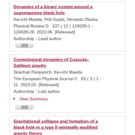
Dynamics of a binary system around a
supermassive black hole
Kei-ichi Maeda, Priti Gupta, Hirotada Okawa
Physical Review D 107 ( 12 ) 124039-1 -
124039-28 2023.06 [Refereed]
Authorship：Lead author
DOI
Cosmological dynamics of Cuscuta–
Galileon gravity
Sirachak Panpanich, Kei-ichi Maeda
The European Physical Journal C 83 ( 3 ) 1 -
11 2023.03 [Refereed]
Authorship：Last author
View Summary
DOI
Gravitational collapse and formation of a
black hole in a type II minimally modified
gravity theory