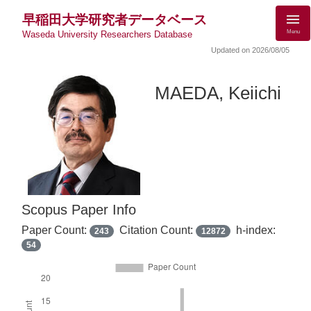
早稲田大学研究者データベース
Menu
Waseda University Researchers Database
Updated on 2026/08/05
MAEDA, Keiichi
Scopus Paper Info
Paper Count:
Citation Count:
h-index:
243
12872
54