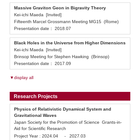
Massive Graviton Geon in Bigravity Theory
Kei-ichi Maeda [Invited]
Fifteenth Marcel Grossmann Meeting MG15 (Rome)
Presentation date： 2018.07
Black Holes in the Universe from Higher Dimensions
Kei-ichi Maeda [Invited]
Brinsop Meeting for Stephen Hawking (Brinsop)
Presentation date： 2017.09
▼display all
Research Projects
Physics of Relativistic Dynamical System and
Gravitational Waves
Japan Society for the Promotion of Science Grants-in-
Aid for Scientific Research
Project Year :
2024.04
-
2027.03