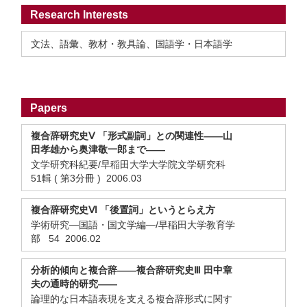
Research Interests
文法、語彙、教材・教具論、国語学・日本語学
Papers
複合辞研究史Ⅴ 「形式副詞」との関連性——山
田孝雄から奥津敬一郎まで——
文学研究科紀要/早稲田大学大学院文学研究科
51輯 ( 第3分冊 ) 2006.03
複合辞研究史Ⅵ 「後置詞」というとらえ方
学術研究—国語・国文学編—/早稲田大学教育学
部 54 2006.02
分析的傾向と複合辞——複合辞研究史Ⅲ 田中章
夫の通時的研究——
論理的な日本語表現を支える複合辞形式に関す