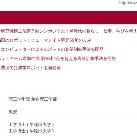
http://w
合研究機構主催第５回シンポジウム：AI時代の暮らし、仕事、学びを考
稲田のロボット：ヒューマノイド研究50年の歩み
子コンピューターによるロボットの姿勢制御手法を開発
ボットアーム運動生成 旧来比4倍を超える高速計算手法を開発
生農法向け農業ロボットを新開発
理工学術院 創造理工学部
教授
工学博士 ( 早稲田大学 )
工学博士 ( 早稲田大学 )