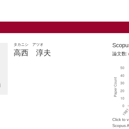
Scop
タカニシ アツオ
高西 淳夫
論文数:
Click to
Scopus AP