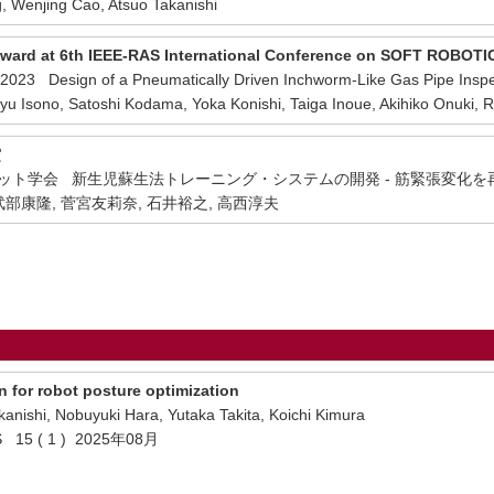
enjing Cao, Atsuo Takanishi
 Award at 6th IEEE-RAS International Conference on SOFT ROBOTI
3 Design of a Pneumatically Driven Inchworm-Like Gas Pipe Inspe
ono, Satoshi Kodama, Yoka Konishi, Taiga Inoue, Akihiko Onuki, Ryo 
賞
ロボット学会 新生児蘇生法トレーニング・システムの開発 - 筋緊張変化
武部康隆, 菅宮友莉奈, 石井裕之, 高西淳夫
for robot posture optimization
kanishi, Nobuyuki Hara, Yutaka Takita, Koichi Kimura
 15 ( 1 ) 2025年08月