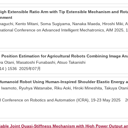
igh Extensible Ratio Arm with Tip Extensible Mechanism and Rotat
onment
aguchi, Kento Mitani, Soma Sugiyama, Nanaka Maeda, Hiroshi Miki, At
ational Conference on Advanced Intelligent Mechatronics, AIM 202
g Position Estimation for Agricultural Robots Combining Image A
a Otani, Masatoshi Funabashi, Atsuo Takanishi
( 14 ) 1536 2025年07月
 Humanoid Robot Using Human-Inspired Shoulder Elastic Energy 
 Iwamoto, Ryuhya Watanabe, Riku Aoki, Hiroki Mineshita, Takuya Otan
nal Conference on Robotics and Automation (ICRA), 19-23 May 202
iable Joint Quasi-Stiffness Mechanism with High Power Output a