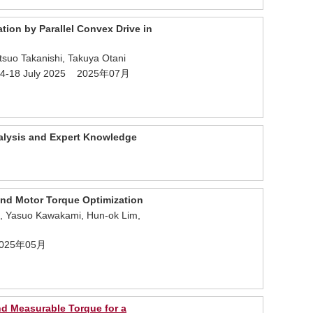
ion by Parallel Convex Drive in
suo Takanishi, Takuya Otani
5, 14-18 July 2025 2025年07月
nalysis and Expert Knowledge
and Motor Torque Optimization
i, Yasuo Kawakami, Hun-ok Lim,
5 2025年05月
nd Measurable Torque for a