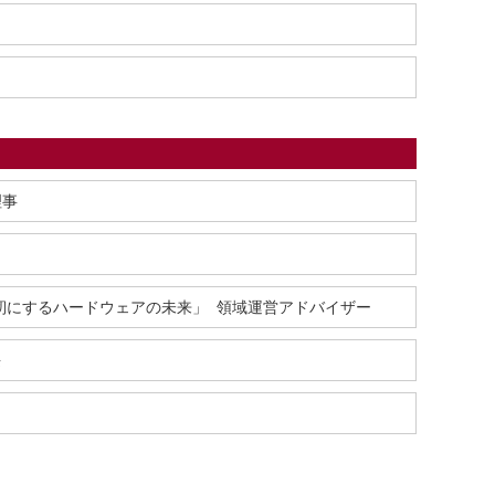
理事
強靭にするハードウェアの未来」 領域運営アドバイザー
長