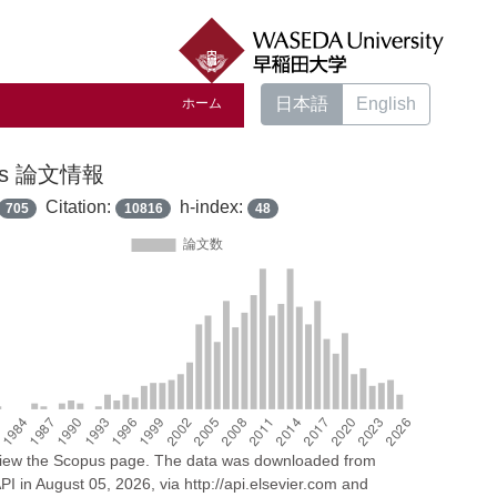
日本語
English
ホーム
us 論文情報
Citation:
h-index:
705
10816
48
 view the Scopus page. The data was downloaded from
I in August 05, 2026, via http://api.elsevier.com and