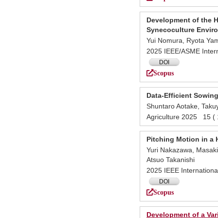
Development of the H
Synecoculture Envir
Yui Nomura, Ryota Yam
2025 IEEE/ASME Intern
DOI
Scopus
Data-Efficient Sowin
Shuntaro Aotake, Takuy
Agriculture 2025 15 
Pitching Motion in a
Yuri Nakazawa, Masaki
Atsuo Takanishi
2025 IEEE Internatio
DOI
Scopus
Development of a Var