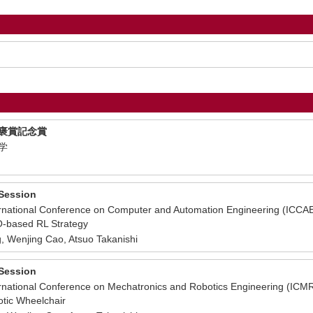
術褒賞記念賞
大学
 Session
ational Conference on Computer and Automation Engineering (ICCAE
O-based RL Strategy
enjing Cao, Atsuo Takanishi
 Session
ational Conference on Mechatronics and Robotics Engineering (ICM
otic Wheelchair