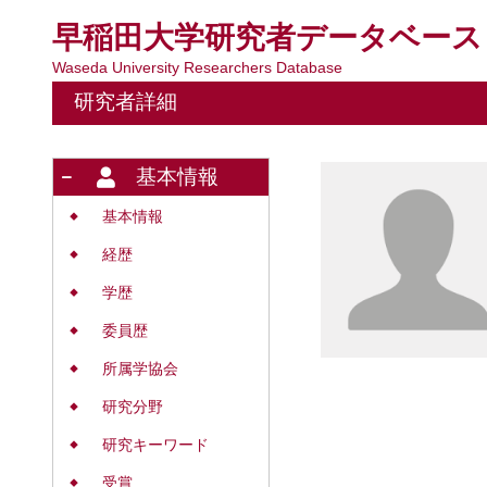
早稲田大学研究者データベース
Waseda University Researchers Database
研究者詳細
基本情報
基本情報
◆
経歴
◆
学歴
◆
委員歴
◆
所属学協会
◆
研究分野
◆
研究キーワード
◆
受賞
◆