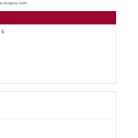
ww.scopus.com .
える