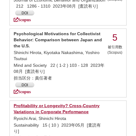
Journal of Economic Behavior and Organization
212 1286 - 1310 2023年08月 [査読有り]
DOI
Scopus
Psychological Motivations for Collectivist
5
Behavior: Comparison between Japan and
the U.S.
被引用数
Shinichi Hirota, Kiyotaka Nakashima, Yoshiro
(Scopus)
Tsutsui
Mind and Society 22 ( 1-2 ) 103 - 128 2023年
08月 [査読有り]
担当区分：責任著者
DOI
Scopus
Profitability or Longevity? Cross-Country
Variations in Corporate Performance
Ryoichi Arai, Shinichi Hirota
Sustainability 15 ( 10 ) 2023年05月 [査読有
り]