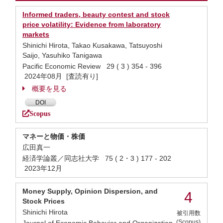
Informed traders, beauty contest and stock
price volatility: Evidence from laboratory
markets
Shinichi Hirota, Takao Kusakawa, Tatsuyoshi
Saijo, Yasuhiko Tanigawa
Pacific Economic Review 29 ( 3 ) 354 - 396
2024年08月 [査読有り]
概要を見る
DOI
Scopus
マネーと物価・株価
広田真一
経済学論叢／同志社大学 75 ( 2・3 ) 177 - 202
2023年12月
Money Supply, Opinion Dispersion, and
4
Stock Prices
Shinichi Hirota
被引用数
(Scopus)