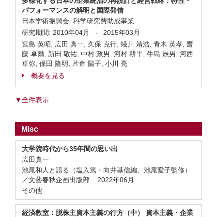
多様化する日本の企業統治の再設計と経営戦略：特性・
パフォーマンスの解明と国際発信
日本学術振興会 科学研究費助成事業
研究期間:
2010年04月
-
2015年03月
宮島 英昭, 広田 真一, 久保 克行, 蟻川 靖浩, 青木 英孝, 齋
藤 卓爾, 新田 敬祐, 中村 政男, 河村 耕平, 牛島 辰男, 河西
卓弥, 保田 隆明, 片倉 陽子, 小川 亮
概要を見る
▼全件表示
Misc
大学院時代から35年間の思い出
広田真一
池尾和人と語る（塩入篤・向井基信編、池尾愛子監修）
／文藝春秋企画出版部 2022年06月
その他
経済教室：脱株主資本主義の行方（中） 資本主義・企業