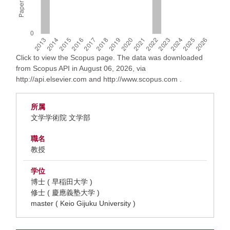
Click to view the Scopus page. The data was downloaded
from Scopus API in August 06, 2026, via
http://api.elsevier.com and http://www.scopus.com .
所属
文学学術院 文学部
職名
教授
学位
博士 ( 早稲田大学 )
修士 ( 慶應義塾大学 )
master ( Keio Gijuku University )