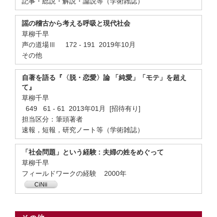
記事・総説・解説・論説等（学術雑誌）
謡の稽古から考える呼吸と現代社会
草柳千早
声の道場Ⅲ 172 - 191 2019年10月
その他
自著を語る『〈脱・恋愛〉論 「純愛」「モテ」を超え
て』
草柳千早
649 61 - 61 2013年01月 [招待有り]
担当区分：筆頭著者
速報，短報，研究ノート等（学術雑誌）
「社会問題」という経験 : 夫婦の姓をめぐって
草柳千早
フィールドワークの経験 2000年
CiNii