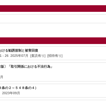
おける勧誘規制と被害回復
1 - 26 2025年07月 [査読有り] [招待有り]
2版〕「取引関係における不法行為」
2月
８条の２～５４８条の４）
023年09月