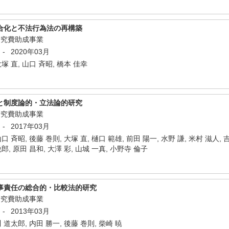
合化と不法行為法の再構築
研究費助成事業
-
2020年03月
大塚 直, 山口 斉昭, 橋本 佳幸
と制度論的・立法論的研究
研究費助成事業
-
2017年03月
口 斉昭, 後藤 巻則, 大塚 直, 樋口 範雄, 前田 陽一, 水野 謙, 米村 滋人, 
悦郎, 原田 昌和, 大澤 彩, 山城 一真, 小野寺 倫子
事責任の総合的・比較法的研究
研究費助成事業
-
2013年03月
川 道太郎, 内田 勝一, 後藤 巻則, 柴崎 暁