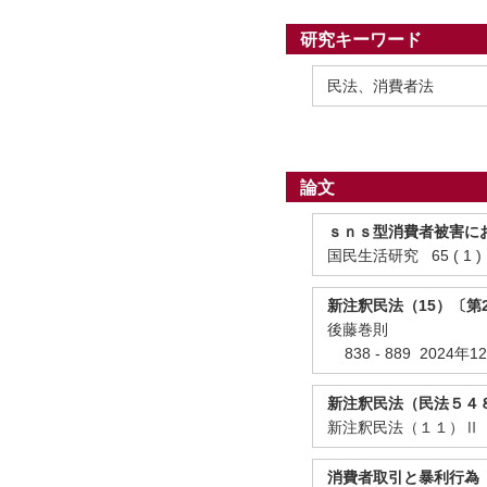
研究キーワード
民法、消費者法
論文
ｓｎｓ型消費者被害に
国民生活研究 65 ( 1 ) 
新注釈民法（15）〔第
後藤巻則
838 - 889 2024年1
新注釈民法（民法５４
新注釈民法（１１）Ⅱ 2
消費者取引と暴利行為