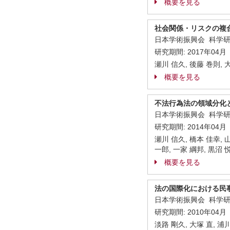
概要を見る
社会関係・リスクの複
日本学術振興会 科学
研究期間:
2017年04月
瀬川 信久, 後藤 巻則, 
概要を見る
不法行為法の領域分化
日本学術振興会 科学
研究期間:
2014年04月
瀬川 信久, 橋本 佳幸, 山
一郎, 一家 綱邦, 黒沼 
概要を見る
法の国際化における民
日本学術振興会 科学
研究期間:
2010年04月
淡路 剛久, 大塚 直, 浦