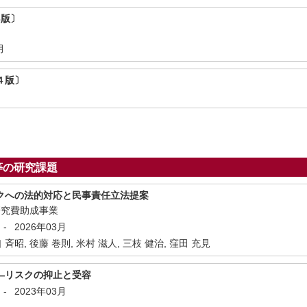
3版〕
月
４版〕
等の研究課題
クへの法的対応と民事責任立法提案
研究費助成事業
-
2026年03月
口 斉昭, 後藤 巻則, 米村 滋人, 三枝 健治, 窪田 充見
―リスクの抑止と受容
-
2023年03月