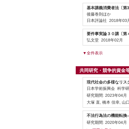
基本講義消費者法〔第
後藤巻則ほか
日本評論社 2018年03
要件事実論３０講〔第
弘文堂 2018年02月
▼全件表示
共同研究・競争的資金
現代社会の多様なリス
日本学術振興会 科学
研究期間:
2023年04月
大塚 直, 橋本 佳幸, 山
不法行為法の機能転換
研究期間:
2020年04月