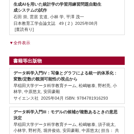
生成AIを用いた統計学の学習用練習問題自動生
成システムの試作
石田 崇, 雲居 玄道, 小林 学, 平澤 茂一
日本教育工学会論文誌 49 ( 2 ) 2025年08月
[査読有り]
▼全件表示
書籍等出版物
データ科学入門IV：写像とグラフによる統一的体系化 :
変数/定数の観測可能性の視点から
早稲田大学データ科学教育チーム, 松嶋敏泰, 野村亮, 小
林学, 中原悠太, 安田豪毅
サイエンス社 2025年04月 ISBN: 9784781916293
データ科学入門III：モデルの候補が複数あるときの意思
決定
早稲田大学データ科学教育チーム, 松嶋敏泰, 須子統太,
小林学, 野村亮, 堀井俊佑, 安田豪毅, 中原悠太( 担当： 共