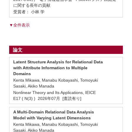
に関する長年の貢献
受賞者： 小林 学
▼全件表示
論文
Latent Structure Analysis for Relational Data
with Attribute Information to Multiple
Domains
Kenta Mikawa, Manabu Kobayashi, Tomoyuki
Sasaki, Akiko Manada
Nonlinear Theory and Its Applications, IEICE
E17 ( N(3) ) 2026年07月 [査読有り]
A Multi-Domain Relational Data Analysis
Model with Varying Latent Dimensions
Kenta Mikawa, Manabu Kobayashi, Tomoyuki
Sasaki, Akiko Manada