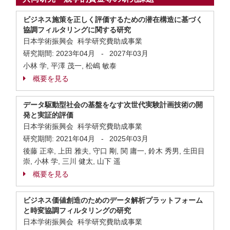
ビジネス施策を正しく評価するための潜在構造に基づく
協調フィルタリングに関する研究
日本学術振興会 科学研究費助成事業
研究期間:
2023年04月
-
2027年03月
小林 学, 平澤 茂一, 松嶋 敏泰
概要を見る
データ駆動型社会の基盤をなす次世代実験計画技術の開
発と実証的評価
日本学術振興会 科学研究費助成事業
研究期間:
2021年04月
-
2025年03月
後藤 正幸, 上田 雅夫, 守口 剛, 関 庸一, 鈴木 秀男, 生田目
崇, 小林 学, 三川 健太, 山下 遥
概要を見る
ビジネス価値創造のためのデータ解析プラットフォーム
と時変協調フィルタリングの研究
日本学術振興会 科学研究費助成事業