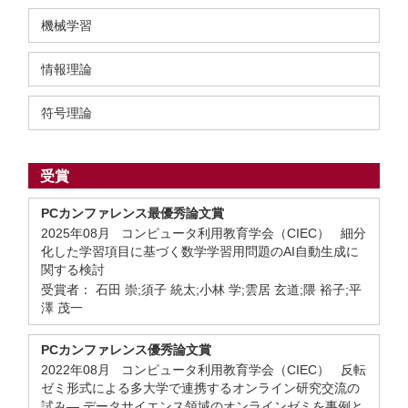
機械学習
情報理論
符号理論
受賞
PCカンファレンス最優秀論文賞
2025年08月 コンピュータ利用教育学会（CIEC） 細分
化した学習項目に基づく数学学習用問題のAI自動生成に
関する検討
受賞者： 石田 崇;須子 統太;小林 学;雲居 玄道;隈 裕子;平
澤 茂一
PCカンファレンス優秀論文賞
2022年08月 コンピュータ利用教育学会（CIEC） 反転
ゼミ形式による多大学で連携するオンライン研究交流の
試み― データサイエンス領域のオンラインゼミを事例と