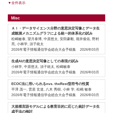
▼全件表示
Misc
ＡＩ・データサイエンス分野の意思決定写像とデータ生
成観測メカニズムグラフによる統一的体系化の試み
松嶋敏泰, 望月泰博, 中原悠太, 安田豪毅, 堀井俊佑, 野村
亮, 小林学, 須子統太
2026年電子情報通信学会総合大会予稿集 2026年03月
生成AIの意思決定写像としての表現の試み
小林学, 中原悠太, 須子統太, 松嶋敏泰
2026年電子情報通信学会総合大会予稿集 2026年03月
ECOC法に用いられるnvs. theRest型符号の性質
平澤 茂一, 雲居 玄道, 八木 秀樹, 小林 学, 松嶋 敏泰
2026年電子情報通信学会総合大会予稿集 2026年03月
大規模言語モデルによる教育目的に応じた統計データ生
成手法の検討