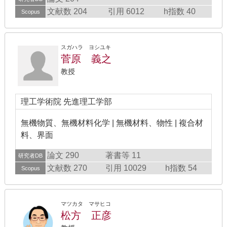
文献数 204
引用 6012
h指数 40
Scopus
スガハラ ヨシユキ
菅原 義之
教授
理工学術院 先進理工学部
無機物質、無機材料化学 | 無機材料、物性 | 複合材
料、界面
論文 290
著書等 11
研究者DB
文献数 270
引用 10029
h指数 54
Scopus
マツカタ マサヒコ
松方 正彦