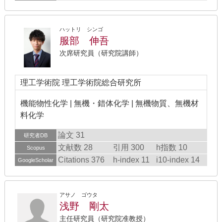
ハットリ シンゴ
服部 伸吾
次席研究員（研究院講師）
理工学術院 理工学術院総合研究所
機能物性化学 | 無機・錯体化学 | 無機物質、無機材
料化学
論文 31
研究者DB
文献数 28
引用 300
h指数 10
Scopus
Citations 376
h-index 11
i10-index 14
GoogleScholar
アサノ ゴウタ
浅野 剛太
主任研究員（研究院准教授）