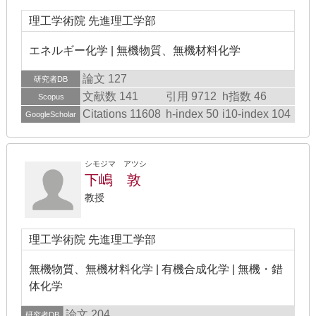
理工学術院 先進理工学部
エネルギー化学 | 無機物質、無機材料化学
論文 127
研究者DB
文献数 141
引用 9712
h指数 46
Scopus
Citations 11608
h-index 50
i10-index 104
GoogleScholar
シモジマ アツシ
下嶋 敦
教授
理工学術院 先進理工学部
無機物質、無機材料化学 | 有機合成化学 | 無機・錯
体化学
論文 204
研究者DB