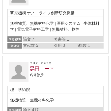
研究機構 ナノ・ライフ創新研究機構
無機物質、無機材料化学 | 医用システム | 生体材料
学 | 電気電子材料工学 | 無機材料、物性
論文 7
著書等 1
研究者DB
文献数 5
引用 3
h指数 1
Scopus
クロダ カズユキ
黒田 一幸
名誉教授
理工学術院
無機物質、無機材料化学
論文 417
研究者DB