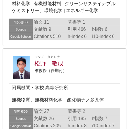
材料化学 | 有機機能材料 | グリーンサステイナブル
ケミストリー、環境化学 | エネルギー化学
論文 11
著書等 1
研究者DB
文献数 9
引用 466
h指数 6
Scopus
Citations 510
h-index 6
i10-index 6
GoogleScholar
マツノ タカミチ
松野 敬成
准教授（任期付）
附属機関・学校 高等研究所
無機物質、無機材料化学 酸化物ナノ多孔体
論文 27
著書等 2
研究者DB
文献数 26
引用 185
h指数 7
Scopus
Citations 205
h-index 8
i10-index 7
GoogleScholar