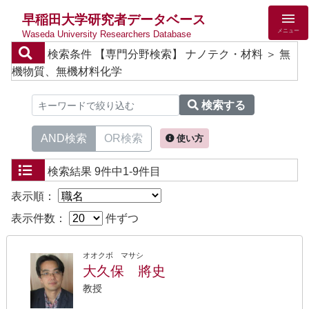
早稲田大学研究者データベース
メニュー
Waseda University Researchers Database
検索条件
【専門分野検索】 ナノテク・材料 ＞ 無
機物質、無機材料化学
検索する
AND検索
OR検索
使い方
検索結果
9件中1-9件目
表示順：
表示件数：
件ずつ
オオクボ マサシ
大久保 將史
教授