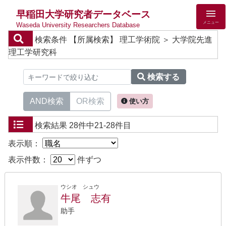
早稲田大学研究者データベース
メニュー
Waseda University Researchers Database
検索条件
【所属検索】 理工学術院 ＞ 大学院先進
理工学研究科
検索する
AND検索
OR検索
使い方
検索結果
28件中21-28件目
表示順：
表示件数：
件ずつ
ウシオ シュウ
牛尾 志有
助手