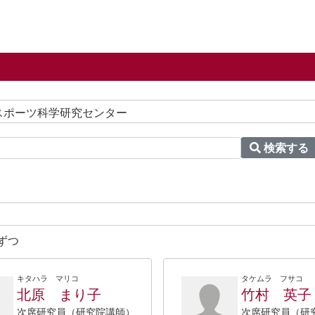
 スポーツ科学研究センター
検索する
ずつ
キタハラ マリコ
タケムラ フサコ
北原 まり子
竹村 英子
次席研究員（研究院講師）
次席研究員（研