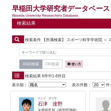
早稲田大学研究者データベース
Waseda University Researchers Database
検索結果
検索条件
【所属検索】 スポーツ科学学術院 ＞
AND検索
OR検索
使い方
検索結果
6件中1-6件目
表示順：
表示件数：
件
イシヅ タツヤ
石津 達野
次席研究員（研究院講師）