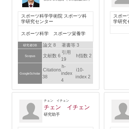
スポーツ科学学術院 スポーツ科
スポー
学研究センター
学研究
スポーツ科学 スポーツ栄養学
論文 8
著書等 3
研究者DB
引用
文献数 6
h指数 2
Scopus
19
h-
Citations
i10-
index
GoogleScholar
38
index 2
4
チェン イチェン
チェン イチェン
研究助手