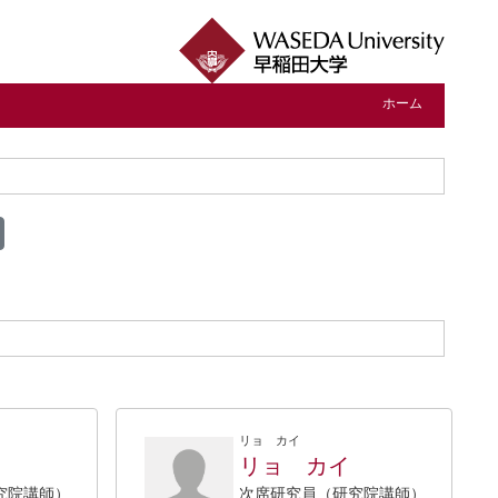
ホーム
リョ カイ
リョ カイ
究院講師）
次席研究員（研究院講師）