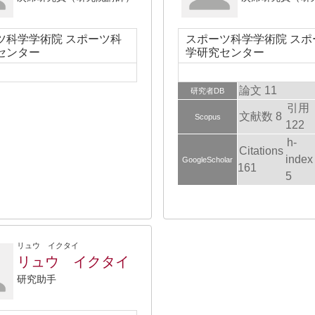
ツ科学学術院 スポーツ科
スポーツ科学学術院 スポ
センター
学研究センター
論文 11
研究者DB
引用
文献数 8
Scopus
122
h-
Citations
index
GoogleScholar
161
5
リュウ イクタイ
リュウ イクタイ
研究助手