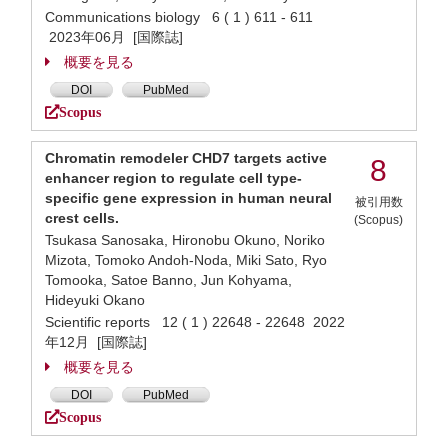
Communications biology 6 ( 1 ) 611 - 611
2023年06月 [国際誌]
概要を見る
DOI
PubMed
Scopus
Chromatin remodeler CHD7 targets active
8
enhancer region to regulate cell type-
specific gene expression in human neural
被引用数
crest cells.
(Scopus)
Tsukasa Sanosaka, Hironobu Okuno, Noriko
Mizota, Tomoko Andoh-Noda, Miki Sato, Ryo
Tomooka, Satoe Banno, Jun Kohyama,
Hideyuki Okano
Scientific reports 12 ( 1 ) 22648 - 22648 2022
年12月 [国際誌]
概要を見る
DOI
PubMed
Scopus