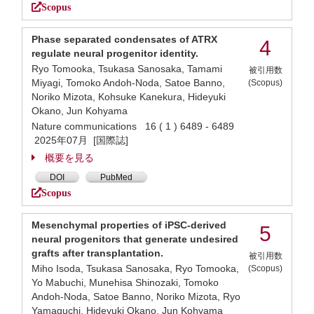
Scopus
Phase separated condensates of ATRX
4
regulate neural progenitor identity.
Ryo Tomooka, Tsukasa Sanosaka, Tamami
被引用数
Miyagi, Tomoko Andoh-Noda, Satoe Banno,
(Scopus)
Noriko Mizota, Kohsuke Kanekura, Hideyuki
Okano, Jun Kohyama
Nature communications 16 ( 1 ) 6489 - 6489
2025年07月 [国際誌]
概要を見る
DOI
PubMed
Scopus
Mesenchymal properties of iPSC-derived
5
neural progenitors that generate undesired
grafts after transplantation.
被引用数
Miho Isoda, Tsukasa Sanosaka, Ryo Tomooka,
(Scopus)
Yo Mabuchi, Munehisa Shinozaki, Tomoko
Andoh-Noda, Satoe Banno, Noriko Mizota, Ryo
Yamaguchi, Hideyuki Okano, Jun Kohyama