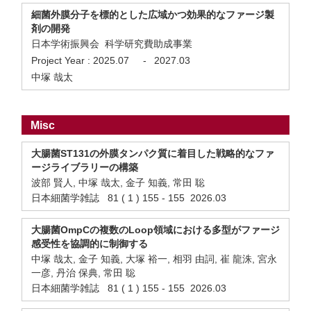
細菌外膜分子を標的とした広域かつ効果的なファージ製
剤の開発
日本学術振興会 科学研究費助成事業
Project Year :
2025.07
-
2027.03
中塚 哉太
Misc
大腸菌ST131の外膜タンパク質に着目した戦略的なファ
ージライブラリーの構築
波部 賢人, 中塚 哉太, 金子 知義, 常田 聡
日本細菌学雑誌 81 ( 1 ) 155 - 155 2026.03
大腸菌OmpCの複数のLoop領域における多型がファージ
感受性を協調的に制御する
中塚 哉太, 金子 知義, 大塚 裕一, 相羽 由詞, 崔 龍洙, 宮永
一彦, 丹治 保典, 常田 聡
日本細菌学雑誌 81 ( 1 ) 155 - 155 2026.03