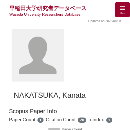
早稲田大学研究者データベース
Menu
Waseda University Researchers Database
Updated on 2026/08/08
NAKATSUKA, Kanata
Scopus Paper Info
Paper Count:
Citation Count:
h-index:
1
20
1