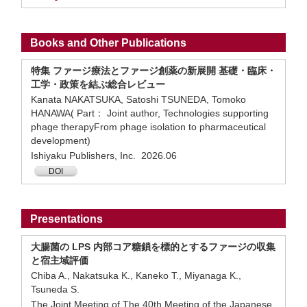
Books and Other Publications
特集 ファージ療法とファージ創薬の新展開 基礎・臨床・
工学・政策を結ぶ総合レビュー
Kanata NAKATSUKA, Satoshi TSUNEDA, Tomoko
HANAWA( Part： Joint author, Technologies supporting
phage therapyFrom phage isolation to pharmaceutical
development)
Ishiyaku Publishers, Inc. 2026.06
DOI
Presentations
大腸菌の LPS 内部コア糖鎖を標的とするファージの収集
と宿主域評価
Chiba A., Nakatsuka K., Kaneko T., Miyanaga K.,
Tsuneda S.
The Joint Meeting of The 40th Meeting of the Japanese