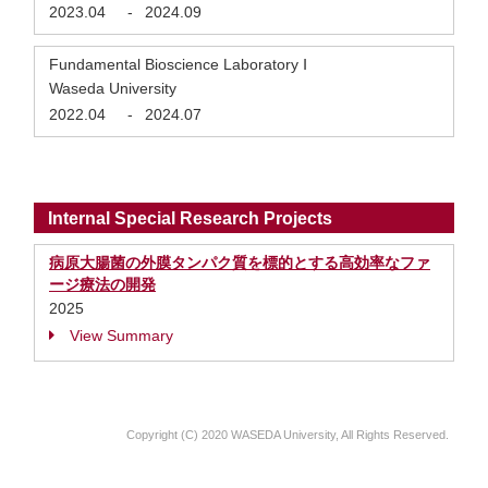
2023.04
-
2024.09
Fundamental Bioscience Laboratory Ⅰ
Waseda University
2022.04
-
2024.07
Internal Special Research Projects
病原大腸菌の外膜タンパク質を標的とする高効率なファ
ージ療法の開発
2025
View Summary
Copyright (C) 2020 WASEDA University, All Rights Reserved.