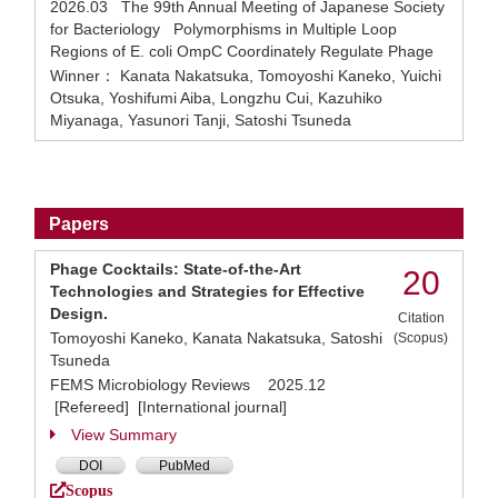
2026.03 The 99th Annual Meeting of Japanese Society
for Bacteriology Polymorphisms in Multiple Loop
Regions of E. coli OmpC Coordinately Regulate Phage
Winner： Kanata Nakatsuka, Tomoyoshi Kaneko, Yuichi
Otsuka, Yoshifumi Aiba, Longzhu Cui, Kazuhiko
Miyanaga, Yasunori Tanji, Satoshi Tsuneda
Papers
Phage Cocktails: State-of-the-Art
20
Technologies and Strategies for Effective
Design.
Citation
Tomoyoshi Kaneko, Kanata Nakatsuka, Satoshi
(Scopus)
Tsuneda
FEMS Microbiology Reviews 2025.12
[Refereed] [International journal]
View Summary
DOI
PubMed
Scopus