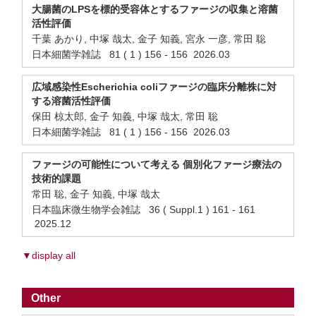
大腸菌のLPSを標的受容体とするファージの収集と溶菌
活性評価
千葉 あかり, 中塚 哉太, 金子 知義, 宮永 一彦, 常田 聡
日本細菌学雑誌 81 ( 1 ) 156 - 156 2026.03
広域感染性Escherichia coliファージの臨床分離株に対
する溶菌活性評価
保田 椋太郎, 金子 知義, 中塚 哉太, 常田 聡
日本細菌学雑誌 81 ( 1 ) 156 - 156 2026.03
ファージの可能性について考える 個別化ファージ療法の
技術的課題
常田 聡, 金子 知義, 中塚 哉太
日本臨床微生物学会雑誌 36 ( Suppl.1 ) 161 - 161
2025.12
▼display all
Other