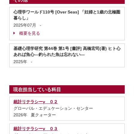
心理学ワールド110号 [Over Seas] 「妊婦と1歳の北極圏
暮らし」
2025年07月
-
概要を見る
基礎心理学研究 第44巻 第1号 [書評] 高橋宏司(著) ヒト心
あれば魚心―釣られた魚は忘れない―
2025年
-
現在担当している科目
統計リテラシーγ ０２
グローバル・エデュケーション・センター
2026年 夏クォーター
統計リテラシーγ ０３