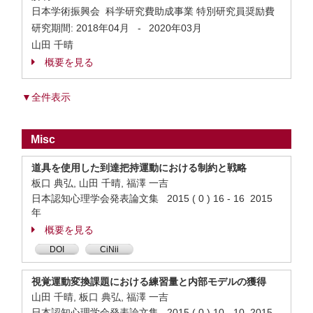
日本学術振興会 科学研究費助成事業 特別研究員奨励費
研究期間:
2018年04月
-
2020年03月
山田 千晴
概要を見る
▼全件表示
Misc
道具を使用した到達把持運動における制約と戦略
板口 典弘, 山田 千晴, 福澤 一吉
日本認知心理学会発表論文集 2015 ( 0 ) 16 - 16 2015
年
概要を見る
DOI
CiNii
視覚運動変換課題における練習量と内部モデルの獲得
山田 千晴, 板口 典弘, 福澤 一吉
日本認知心理学会発表論文集 2015 ( 0 ) 10 - 10 2015