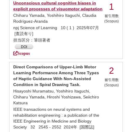
Unconscious cultural cognitive biases in
1
explicit processes of visuomotor adaptation
Chiharu Yamada, Yoshihiro Itaguchi, Claudia
被引用数
Rodríguez-Aranda
(Scopus)
npj Science of Learning 10 ( 1 ) 2025年07月
[査読有り]
担当区分：筆頭著者
DOI
Scopus
Direct Comparisons of Upper-Limb Motor
2
Learning Performance Among Three Types
of Haptic Guidance With Non-Assisted
被引用数
Condition in Spiral Drawing Task.
(Scopus)
Hisayoshi Muramatsu, Yoshihiro Itaguchi,
Chiharu Yamada, Hiroshi Yoshizawa, Seiichiro
Katsura
IEEE transactions on neural systems and
rehabilitation engineering : a publication of the
IEEE Engineering in Medicine and Biology
Society 32 2545 - 2552 2024年 [国際誌]