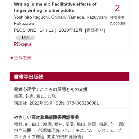
Writing in the air: Facilitative effects of
2
finger writing in older adults
Yoshihiro Itaguchi, Chiharu Yamada, Kazuyoshi
被引用数
Fukuzawa
(Scopus)
PLOS ONE 14 ( 12 ) 2019年12月 [査読有り]
DOI
Scopus
▼全件表示
書籍等出版物
発達心理学 : こころの展開とその支援
相馬, 花恵, 板口, 典弘
講談社 2022年09月 ISBN: 9784065286081
やさしい高次脳機能障害用語事典
種村, 純, 白山, 靖彦, 種村, 留美, 船山, 道隆, 前島, 伸一郎(
担当範囲: 一般認知理論; パンデモニアム・システム; プ
ロトタイプ理論; 要素的視知覚障害)