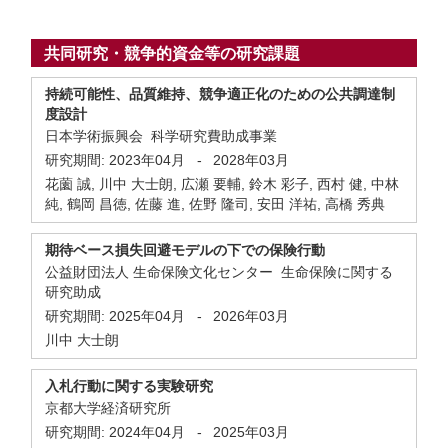
共同研究・競争的資金等の研究課題
持続可能性、品質維持、競争適正化のための公共調達制
度設計
日本学術振興会 科学研究費助成事業
研究期間:
2023年04月
-
2028年03月
花薗 誠, 川中 大士朗, 広瀬 要輔, 鈴木 彩子, 西村 健, 中林
純, 鶴岡 昌徳, 佐藤 進, 佐野 隆司, 安田 洋祐, 高橋 秀典
期待ベース損失回避モデルの下での保険行動
公益財団法人 生命保険文化センター 生命保険に関する
研究助成
研究期間:
2025年04月
-
2026年03月
川中 大士朗
入札行動に関する実験研究
京都大学経済研究所
研究期間:
2024年04月
-
2025年03月