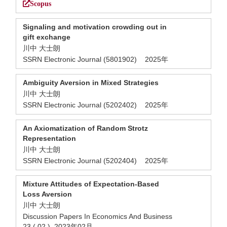
Scopus
Signaling and motivation crowding out in
gift exchange
川中 大士朗
SSRN Electronic Journal (5801902) 2025年
Ambiguity Aversion in Mixed Strategies
川中 大士朗
SSRN Electronic Journal (5202402) 2025年
An Axiomatization of Random Strotz
Representation
川中 大士朗
SSRN Electronic Journal (5202404) 2025年
Mixture Attitudes of Expectation-Based
Loss Aversion
川中 大士朗
Discussion Papers In Economics And Business
23 ( 02 ) 2023年02月