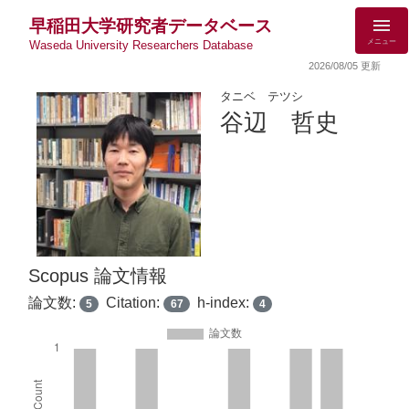
早稲田大学研究者データベース
メニュー
Waseda University Researchers Database
2026/08/05 更新
タニベ テツシ
谷辺 哲史
Scopus 論文情報
論文数:
Citation:
h-index:
5
67
4