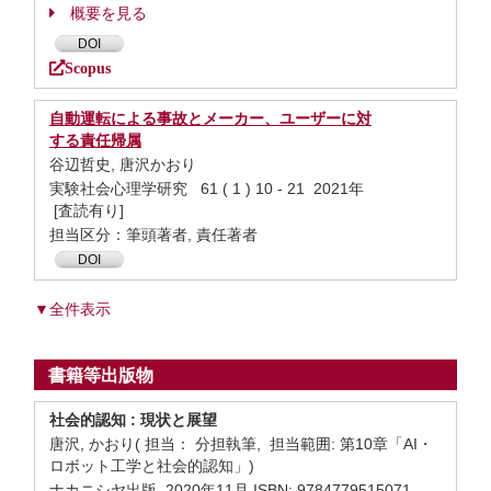
概要を見る
DOI
Scopus
自動運転による事故とメーカー、ユーザーに対
する責任帰属
谷辺哲史, 唐沢かおり
実験社会心理学研究 61 ( 1 ) 10 - 21 2021年
[査読有り]
担当区分：筆頭著者, 責任著者
DOI
▼全件表示
書籍等出版物
社会的認知 : 現状と展望
唐沢, かおり( 担当： 分担執筆, 担当範囲: 第10章「AI・
ロボット工学と社会的認知」)
ナカニシヤ出版 2020年11月 ISBN: 9784779515071