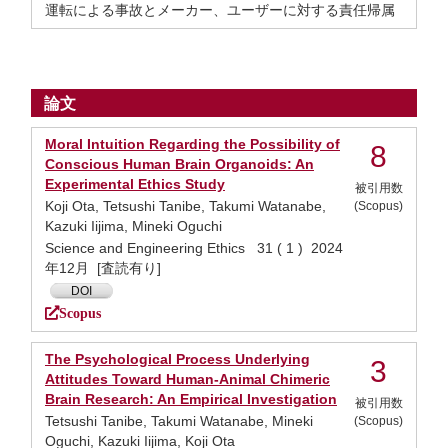
運転による事故とメーカー、ユーザーに対する責任帰属
論文
Moral Intuition Regarding the Possibility of
8
Conscious Human Brain Organoids: An
Experimental Ethics Study
被引用数
Koji Ota, Tetsushi Tanibe, Takumi Watanabe,
(Scopus)
Kazuki Iijima, Mineki Oguchi
Science and Engineering Ethics 31 ( 1 ) 2024
年12月 [査読有り]
DOI
Scopus
The Psychological Process Underlying
3
Attitudes Toward Human-Animal Chimeric
Brain Research: An Empirical Investigation
被引用数
Tetsushi Tanibe, Takumi Watanabe, Mineki
(Scopus)
Oguchi, Kazuki Iijima, Koji Ota