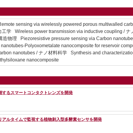
ensing via wirelessly powered porous multiwalled carbon
力工学 Wireless power transmission via inductive couplin
構造物理 Piezoresistive pressure sensing via Carbon nanotub
n nanotubes-Polyoxometalate nanocomposite for reservoir c
 of carbon nanotubes / ナノ材料科学 Synthesis and characteriz
thylsiloxane nanocomposite
測するスマートコンタクトレンズを開発
リアルタイムで監視する植物刺入型多酵素センサを開発