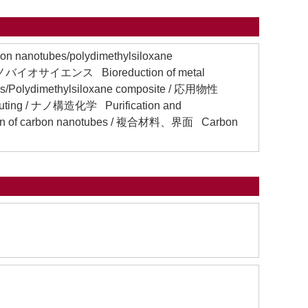
 nanotubes/polydimethylsiloxane
g / ナノバイオサイエンス Bioreduction of metal
es/Polydimethylsiloxane composite / 応用物性
omputing / ナノ構造化学 Purification and
ation of carbon nanotubes / 複合材料、界面 Carbon