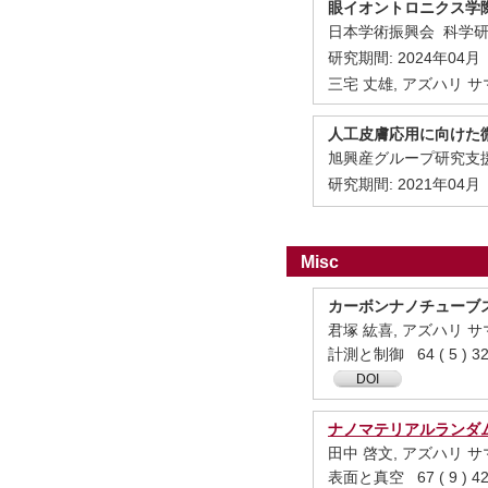
眼イオントロニクス学
日本学術振興会 科学
研究期間:
2024年04月
三宅 丈雄, アズハリ サマ
人工皮膚応用に向けた
旭興産グループ研究支
研究期間:
2021年04月
Misc
カーボンナノチューブ
君塚 紘喜, アズハリ サマ
計測と制御 64 ( 5 ) 32
DOI
ナノマテリアルランダ
田中 啓文, アズハリ サ
表面と真空 67 ( 9 ) 42