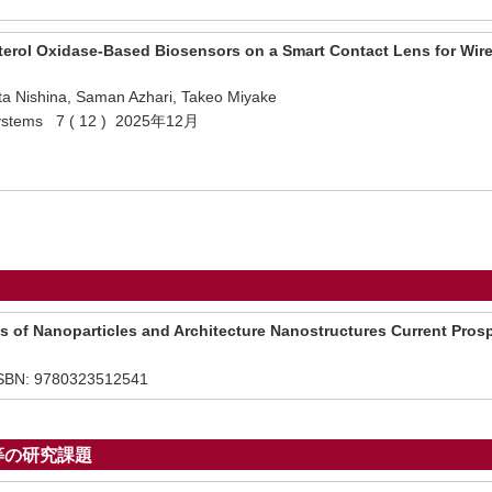
sterol Oxidase‐Based Biosensors on a Smart Contact Lens for Wire
ta Nishina, Saman Azhari, Takeo Miyake
 Systems 7 ( 12 ) 2025年12月
s of Nanoparticles and Architecture Nanostructures Current Pros
SBN: 9780323512541
等の研究課題