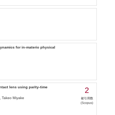
namics for in-materio physical
ntact lens using parity-time
2
a, Takeo Miyake
被引用数
(Scopus)