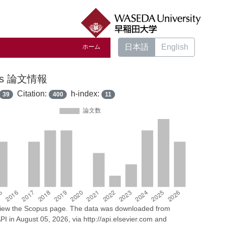
日本語
English
ホーム
us 論文情報
Citation:
h-index:
39
400
11
 view the Scopus page. The data was downloaded from
I in August 05, 2026, via http://api.elsevier.com and