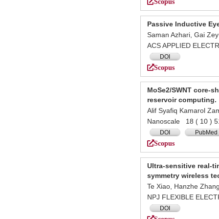
Scopus
Passive Inductive Ey
Saman Azhari, Gai Zey
ACS APPLIED ELECTR
DOI
Scopus
MoSe2/SWNT core-shel
reservoir computing.
Alif Syafiq Kamarol Z
Nanoscale 18 ( 10 
DOI
PubMed
Scopus
Ultra-sensitive real-
symmetry wireless t
Te Xiao, Hanzhe Zhang
NPJ FLEXIBLE ELECT
DOI
Scopus