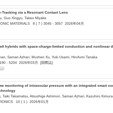
e-Tracking via a Resonant Contact Lens
u, Guo Xingyu, Takeo Miyake
ONIC MATERIALS 8 ( 7 ) 3045 - 3057 2026年04月
l hybrids with space-charge-limited conduction and nonlinear dy
aman, Saman Azhari, Muzhen Xu, Yuki Usami, Hirofumi Tanaka
) 5190 - 5204 2026年03月 [国際誌]
time monitoring of intraocular pressure with an integrated smart co
echnology
, Taiki Takamatsu, Atsushige Ashimori, Saman Azhari, Kazuhiro Kimur
RONICS 10 ( 1 ) 2026年01月