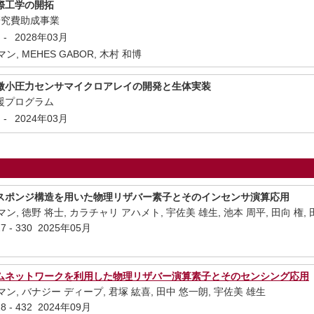
際工学の開拓
研究費助成事業
-
2028年03月
ン, MEHES GABOR, 木村 和博
微小圧力センサマイクロアレイの開発と生体実装
援プログラム
-
2024年03月
スポンジ構造を用いた物理リザバー素子とそのインセンサ演算応用
ン, 徳野 将士, カラチャリ アハメト, 宇佐美 雄生, 池本 周平, 田向 権,
7 - 330 2025年05月
ムネットワークを利用した物理リザバー演算素子とそのセンシング応用
マン, バナジー ディープ, 君塚 紘喜, 田中 悠一朗, 宇佐美 雄生
8 - 432 2024年09月