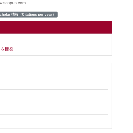
ww.scopus.com .
cholar 情報（Citations per year）
」を開発