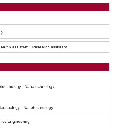
攻
search assistant Research assistant
Nanotechnology Nanotechnology
nanotechnology Nanotechnology
onics Engineering