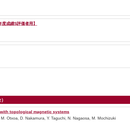
度成績S評価者用】
金）
with topological magnetic systems
 M. Otxoa, D. Nakamura, Y. Taguchi, N. Nagaosa, M. Mochizuki