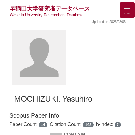
早稲田大学研究者データベース
Menu
Waseda University Researchers Database
Updated on 2026/08/06
MOCHIZUKI, Yasuhiro
Scopus Paper Info
Paper Count:
Citation Count:
h-index:
14
162
7