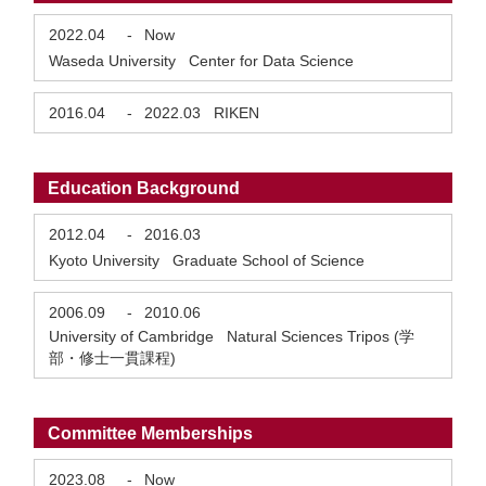
2022.04
-
Now
Waseda University Center for Data Science
2016.04
-
2022.03
RIKEN
Education Background
2012.04
-
2016.03
Kyoto University Graduate School of Science
2006.09
-
2010.06
University of Cambridge Natural Sciences Tripos (学
部・修士一貫課程)
Committee Memberships
2023.08
-
Now