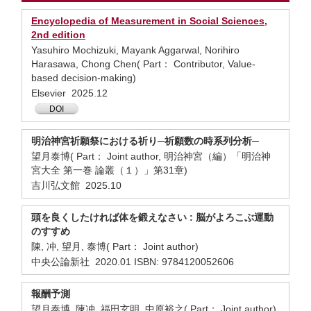
Encyclopedia of Measurement in Social Sciences,
2nd edition
Yasuhiro Mochizuki, Mayank Aggarwal, Norihiro
Harasawa, Chong Chen( Part： Contributor, Value-
based decision-making)
Elsevier 2025.12
DOI
明治神宮祈願祭における祈り─祈願数の時系列分析─
望月泰博( Part： Joint author, 明治神宮（編）「明治神
宮大全 第一巻 論叢（１）」第31章)
吉川弘文館 2025.10
頭を良くしたければ体を鍛えなさい : 脳がよろこぶ運動
のすすめ
陳, 冲, 望月, 泰博( Part： Joint author)
中央公論新社 2020.01 ISBN: 9784120052606
報酬予測
望月泰博, 陳冲, 福田玄明, 中原裕之( Part： Joint author)