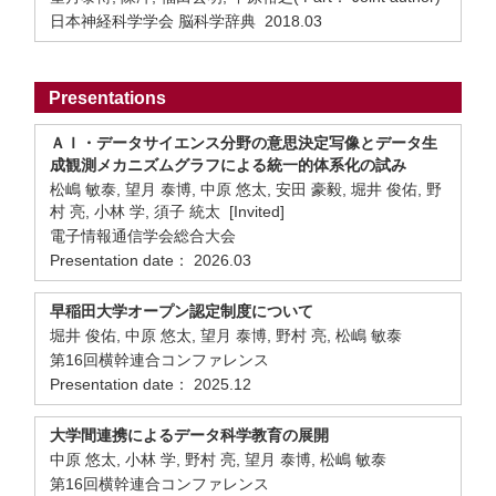
日本神経科学学会 脳科学辞典 2018.03
Presentations
ＡＩ・データサイエンス分野の意思決定写像とデータ生
成観測メカニズムグラフによる統一的体系化の試み
松嶋 敏泰, 望月 泰博, 中原 悠太, 安田 豪毅, 堀井 俊佑, 野
村 亮, 小林 学, 須子 統太 [Invited]
電子情報通信学会総合大会
Presentation date： 2026.03
早稲田大学オープン認定制度について
堀井 俊佑, 中原 悠太, 望月 泰博, 野村 亮, 松嶋 敏泰
第16回横幹連合コンファレンス
Presentation date： 2025.12
大学間連携によるデータ科学教育の展開
中原 悠太, 小林 学, 野村 亮, 望月 泰博, 松嶋 敏泰
第16回横幹連合コンファレンス