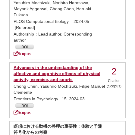
Yasuhiro Mochizuki, Norihiro Harasawa,
Mayank Aggarwal, Chong Chen, Haruaki
Fukuda
PLOS Computational Biology 2024.05
[Refereed]
Authorship：Lead author, Corresponding
author
DOI
Scopus
Advances in the understanding of the
2
affective and cognitive effects of physical
activity, exercise, and sports
Citation
Chong Chen, Yasuhiro Mochizuki, Filipe Manuel
(Scopus)
Clemente
Frontiers in Psychology 15 2024.03
DOI
Scopus
瞑想における動機の整理の重要性：体験と予測
符号化からの考察