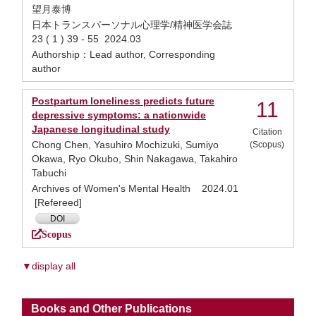
望月泰博
日本トランスパーソナル心理学/精神医学会誌
23 ( 1 ) 39 - 55 2024.03
Authorship：Lead author, Corresponding
author
Postpartum loneliness predicts future
11
depressive symptoms: a nationwide
Japanese longitudinal study
Citation
Chong Chen, Yasuhiro Mochizuki, Sumiyo
(Scopus)
Okawa, Ryo Okubo, Shin Nakagawa, Takahiro
Tabuchi
Archives of Women's Mental Health 2024.01
[Refereed]
DOI
Scopus
▼display all
Books and Other Publications