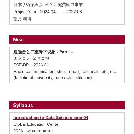
日本学術振興会 科学研究費助成事業
Project Year :
2024.04
-
2027.03
望月 泰博
Misc
過適合と二重降下現象 - Part I –
国友直人, 望月泰博
SSE-DP 2026.01
Rapid communication, short report, research note, etc.
(bulletin of university, research institution)
Syllabus
Introduction to Data Science beta 04
Global Education Center
2026 winter quarter