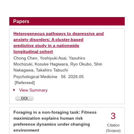
Papers
Heterogeneous pathways to depressive and
anxiety disorders: A cluster-based
predictive study in a nationwide
longitudinal cohort
Chong Chen, Yoshiyuki Asai, Yasuhiro
Mochizuki, Kosuke Hagiwara, Ryo Okubo, Shin
Nakagawa, Takahiro Tabuchi
Psychological Medicine 56 2026.05
[Refereed]
View Summary
DOI
Foraging in a non-foraging task: Fitness
3
maximization explains human risk
preference dynamics under changing
Citation
environment
(Scopus)