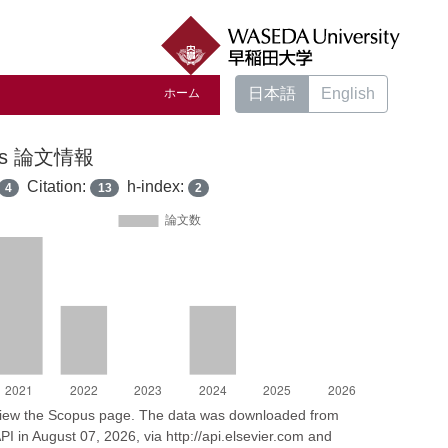
日本語
English
ホーム
us 論文情報
Citation:
h-index:
4
13
2
 view the Scopus page. The data was downloaded from
I in August 07, 2026, via http://api.elsevier.com and