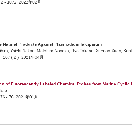
1072 - 1072 2022年02月
ne Natural Products Against Plasmodium falciparum
mihira, Yoichi Nakao, Motohiro Nonaka, Ryo Takano, Xuenan Xuan, Ken
ogy 107 ( 2 ) 2021年04月
ion of Fluorescently Labeled Chemical Probes from Marine Cyclic
akao
) 76 - 76 2021年01月