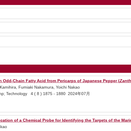
h Odd-Chain Fatty Acid from Pericarps of Japanese Pepper (
Zanth
Kamihira, Fumiaki Nakamura, Yoichi Nakao
p; Technology 4 ( 8 ) 1875 - 1880 2024年07月
cation of a Chemical Probe for Identifying the Targets of the Mar
akao