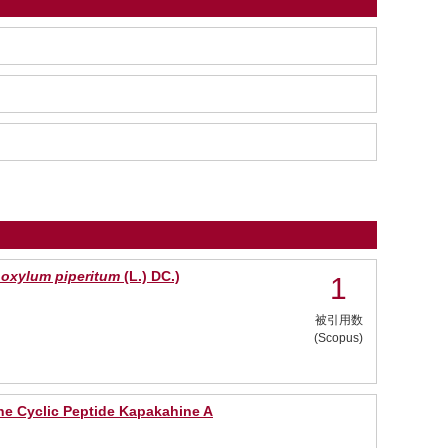
oxylum piperitum
(L.) DC.)
1
被引用数
(Scopus)
ine Cyclic Peptide Kapakahine A