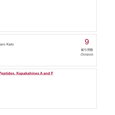
9
taro Kato
被引用数
(Scopus)
 Peptides, Kapakahines A and F