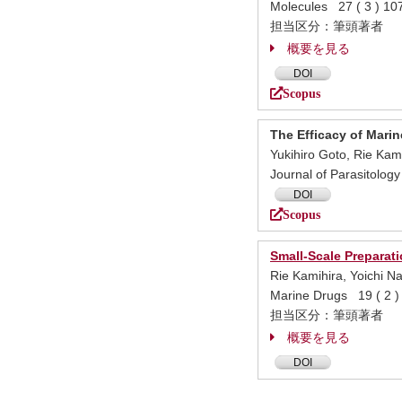
Molecules 27 ( 3 ) 
担当区分：筆頭著者
概要を見る
DOI
Scopus
The Efficacy of Mari
Yukihiro Goto, Rie Ka
Journal of Parasitol
DOI
Scopus
Small-Scale Preparat
Rie Kamihira, Yoichi N
Marine Drugs 19 ( 2 
担当区分：筆頭著者
概要を見る
DOI