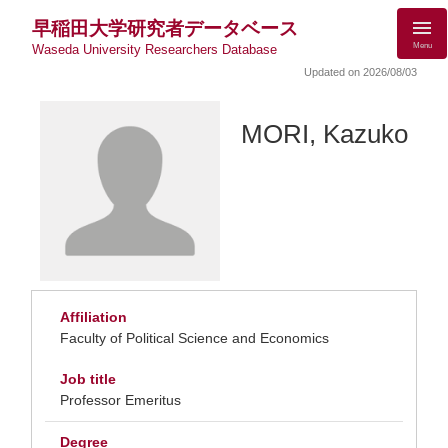
早稲田大学研究者データベース
Menu
Waseda University Researchers Database
Updated on 2026/08/03
MORI, Kazuko
Affiliation
Faculty of Political Science and Economics
Job title
Professor Emeritus
Degree