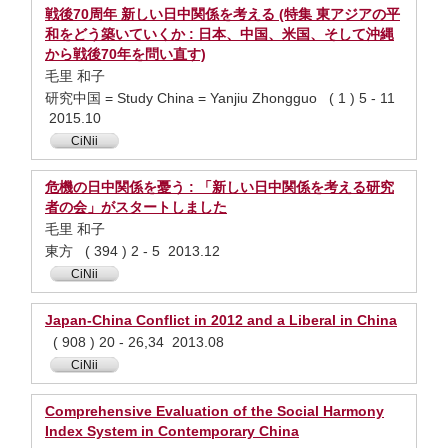
戦後70周年 新しい日中関係を考える (特集 東アジアの平
和をどう築いていくか : 日本、中国、米国、そして沖縄
から戦後70年を問い直す)
毛里 和子
研究中国 = Study China = Yanjiu Zhongguo ( 1 ) 5 - 11
2015.10
CiNii
危機の日中関係を憂う : 「新しい日中関係を考える研究
者の会」がスタートしました
毛里 和子
東方 ( 394 ) 2 - 5 2013.12
CiNii
Japan-China Conflict in 2012 and a Liberal in China
( 908 ) 20 - 26,34 2013.08
CiNii
Comprehensive Evaluation of the Social Harmony
Index System in Contemporary China