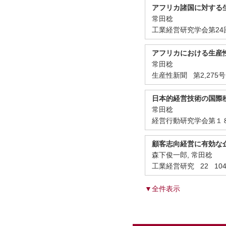
アフリカ諸国に対する
常田稔
工業経営研究学会第24回 1
アフリカにおける生産
常田稔
生産性新聞 第2,275号 
日本的経営技術の国際
常田稔
経営行動研究学会第１８回
顧客志向経営に有効な
森下俊一郎, 常田稔
工業経営研究 22 104 -
▼全件表示