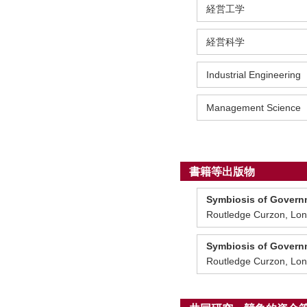
経営工学
経営科学
Industrial Engineering
Management Science
書籍等出版物
Symbiosis of Governm
Routledge Curzon, L
Symbiosis of Governm
Routledge Curzon, L