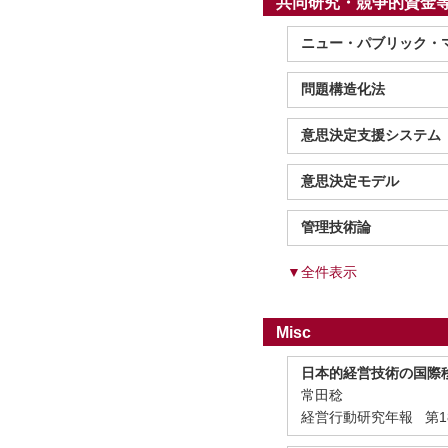
共同研究・競争的資金
ニュー・パブリック・
問題構造化法
意思決定支援システム
意思決定モデル
管理技術論
▼全件表示
Misc
日本的経営技術の国際
常田稔
経営行動研究年報 第18号 