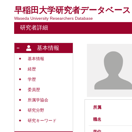
早稲田大学研究者データベース
Waseda University Researchers Database
研究者詳細
基本情報
基本情報
◆
経歴
◆
学歴
◆
委員歴
◆
所属学協会
◆
所属
研究分野
◆
職名
研究キーワード
◆
学位