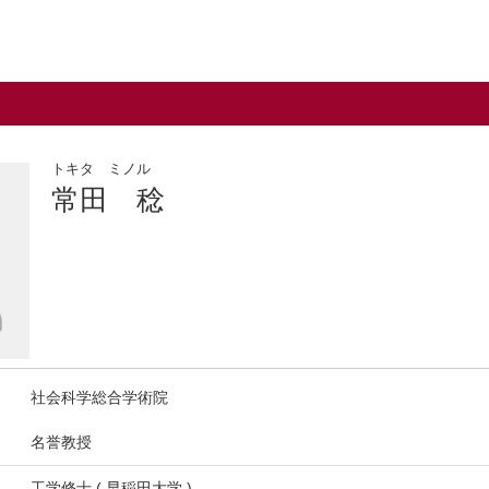
トキタ ミノル
常田 稔
社会科学総合学術院
名誉教授
工学修士 ( 早稲田大学 )