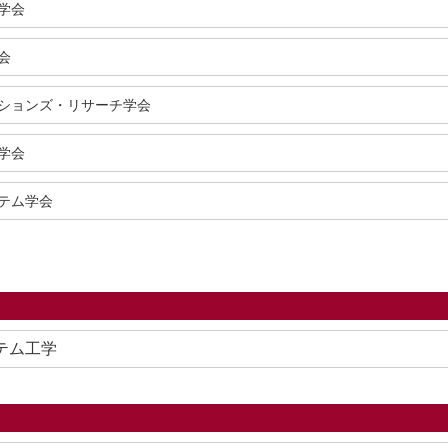
学会
会
ションズ・リサーチ学会
学会
テム学会
ステム工学