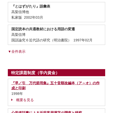
『とはずがたり』語彙表
高梨信博他
私家版 2002年03月
国定読本の共通教材における用語の変遷
高梨信博
国語論究６近代語の研究（明治書院） 1997年02月
▼全件表示
特定課題制度（学内資金）
『早／引 万代節用集』五十音順改編本（ア～オ）の作
成と印刷
1998年
概要を見る
心学道話書による近世常用漢字の調査と研究