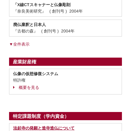
「X線CTスキャナーと仏像彫刻
『奈良美術研究』 ( 創刊号 ) 2004年
廃仏棄釈と日本人
『古都の森』 ( 創刊号 ) 2004年
▼全件表示
産業財産権
仏像の仮想修復システム
特許権
概要を見る
特定課題制度（学内資金）
法起寺の発願と造寺造仏について