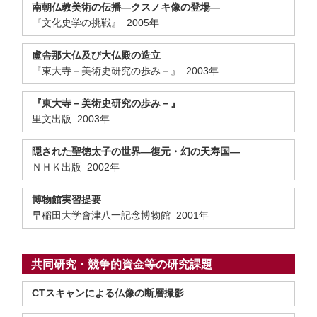
南朝仏教美術の伝播―クスノキ像の登場―
『文化史学の挑戦』 2005年
盧舎那大仏及び大仏殿の造立
『東大寺－美術史研究の歩み－』 2003年
『東大寺－美術史研究の歩み－』
里文出版 2003年
隠された聖徳太子の世界―復元・幻の天寿国―
ＮＨＫ出版 2002年
博物館実習提要
早稲田大学會津八一記念博物館 2001年
共同研究・競争的資金等の研究課題
CTスキャンによる仏像の断層撮影