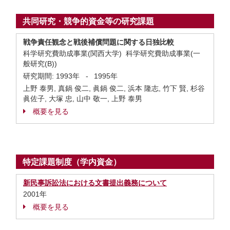
共同研究・競争的資金等の研究課題
戦争責任観念と戦後補償問題に関する日独比較
科学研究費助成事業(関西大学) 科学研究費助成事業(一
般研究(B))
研究期間:
1993年
-
1995年
上野 泰男, 真鍋 俊二, 眞鍋 俊二, 浜本 隆志, 竹下 賢, 杉谷
眞佐子, 大塚 忠, 山中 敬一, 上野 泰男
概要を見る
特定課題制度（学内資金）
新民事訴訟法における文書提出義務について
2001年
概要を見る