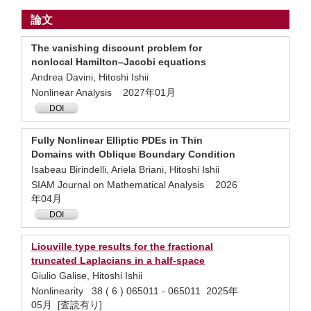
論文
The vanishing discount problem for
nonlocal Hamilton–Jacobi equations
Andrea Davini, Hitoshi Ishii
Nonlinear Analysis 2027年01月
DOI
Fully Nonlinear Elliptic PDEs in Thin
Domains with Oblique Boundary Condition
Isabeau Birindelli, Ariela Briani, Hitoshi Ishii
SIAM Journal on Mathematical Analysis 2026
年04月
DOI
Liouville type results for the fractional
truncated Laplacians in a half-space
Giulio Galise, Hitoshi Ishii
Nonlinearity 38 ( 6 ) 065011 - 065011 2025年
05月 [査読有り]