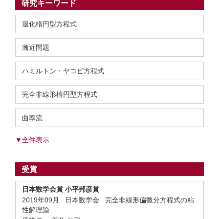
研究キーワード
退化楕円型方程式
漸近問題
ハミルトン・ヤコビ方程式
完全非線形楕円型方程式
曲率流
▼全件表示
受賞
日本数学会賞 小平邦彦賞
2019年09月 日本数学会 完全非線形偏微分方程式の粘
性解理論