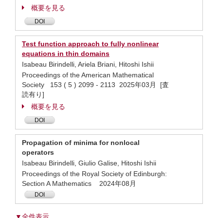
概要を見る
DOI
Test function approach to fully nonlinear
equations in thin domains
Isabeau Birindelli, Ariela Briani, Hitoshi Ishii
Proceedings of the American Mathematical
Society 153 ( 5 ) 2099 - 2113 2025年03月 [査
読有り]
概要を見る
DOI
Propagation of minima for nonlocal
operators
Isabeau Birindelli, Giulio Galise, Hitoshi Ishii
Proceedings of the Royal Society of Edinburgh:
Section A Mathematics 2024年08月
DOI
▼全件表示