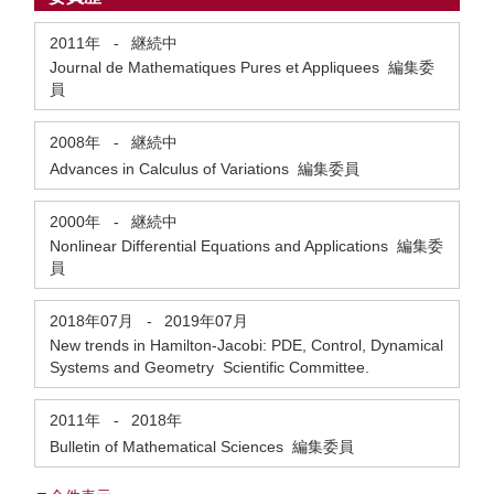
2011年
-
継続中
Journal de Mathematiques Pures et Appliquees 編集委
員
2008年
-
継続中
Advances in Calculus of Variations 編集委員
2000年
-
継続中
Nonlinear Differential Equations and Applications 編集委
員
2018年07月
-
2019年07月
New trends in Hamilton-Jacobi: PDE, Control, Dynamical
Systems and Geometry Scientific Committee.
2011年
-
2018年
Bulletin of Mathematical Sciences 編集委員