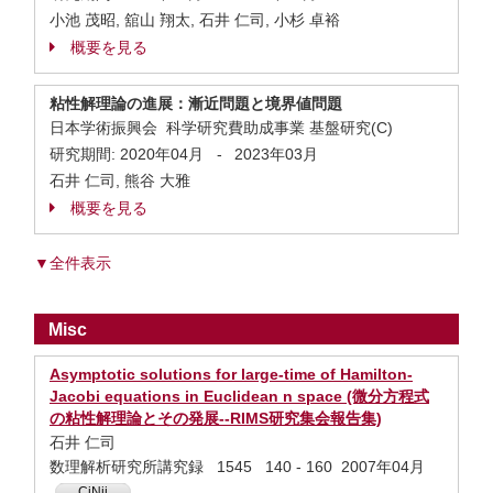
小池 茂昭, 舘山 翔太, 石井 仁司, 小杉 卓裕
概要を見る
粘性解理論の進展：漸近問題と境界値問題
日本学術振興会 科学研究費助成事業 基盤研究(C)
研究期間:
2020年04月
-
2023年03月
石井 仁司, 熊谷 大雅
概要を見る
▼全件表示
Misc
Asymptotic solutions for large-time of Hamilton-
Jacobi equations in Euclidean n space (微分方程式
の粘性解理論とその発展--RIMS研究集会報告集)
石井 仁司
数理解析研究所講究録 1545 140 - 160 2007年04月
CiNii