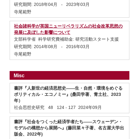
研究期間:
2018年04月
-
2023年03月
寺尾範野
社会諸科学が英国ニューリベラリズムの社会改革思想の
発展に及ぼした影響について
文部科学省 科学研究費補助金: 研究活動スタート支援
研究期間:
2014年08月
-
2016年03月
寺尾範野
Misc
書評『人新世の経済思想史――生・自然・環境をめぐる
ポリティカル・エコノミー』(桑田学著、青土社、2023
年）
社会思想史研究 48 124 - 127 2024年09月
書評『社会をつくった経済学者たち――スウェーデン・
モデルの構想から展開へ』(藤田菜々子著、名古屋大学出
版会、2022年)