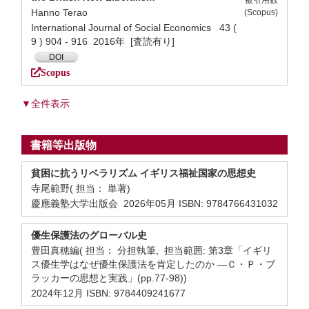
被引用数
Hanno Terao
(Scopus)
International Journal of Social Economics 43 (
9 ) 904 - 916 2016年 [査読有り]
DOI
Scopus
▼全件表示
書籍等出版物
貧困に抗うリベラリズム イギリス福祉国家の思想史
寺尾範野( 担当： 単著)
慶應義塾大学出版会 2026年05月 ISBN: 9784766431032
優生保護法のグローバル史
豊田真穂編( 担当： 分担執筆, 担当範囲: 第3章「イギリ
ス優生学はなぜ優生保護法を肯定したのか ―Ｃ・Ｐ・ブ
ラッカーの思想と実践」(pp.77-98))
2024年12月 ISBN: 9784409241677