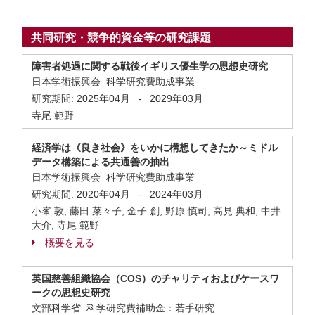
共同研究・競争的資金等の研究課題
障害者処遇に関する戦後イギリス優生学の思想史研究
日本学術振興会 科学研究費助成事業
研究期間:
2025年04月
-
2029年03月
寺尾 範野
経済学は《良き社会》をいかに構想してきたか～ミドル
データ構築による共通善の抽出
日本学術振興会 科学研究費助成事業
研究期間:
2020年04月
-
2024年03月
小峯 敦, 藤田 菜々子, 金子 創, 野原 慎司, 高見 典和, 中井
大介, 寺尾 範野
概要を見る
英国慈善組織協会（COS）のチャリティおよびケースワ
ークの思想史研究
文部科学省 科学研究費補助金：若手研究