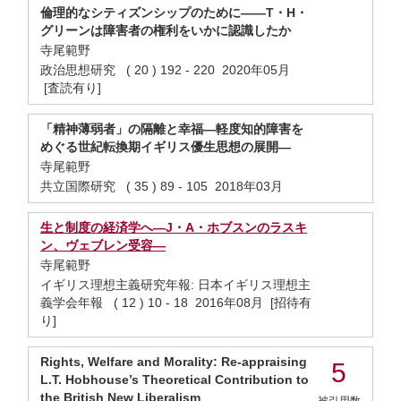
倫理的なシティズンシップのために——T・H・
グリーンは障害者の権利をいかに認識したか
寺尾範野
政治思想研究 ( 20 ) 192 - 220 2020年05月
[査読有り]
「精神薄弱者」の隔離と幸福―軽度知的障害を
めぐる世紀転換期イギリス優生思想の展開―
寺尾範野
共立国際研究 ( 35 ) 89 - 105 2018年03月
生と制度の経済学へ―J・A・ホブスンのラスキ
ン、ヴェブレン受容―
寺尾範野
イギリス理想主義研究年報: 日本イギリス理想主
義学会年報 ( 12 ) 10 - 18 2016年08月 [招待有
り]
Rights, Welfare and Morality: Re-appraising
5
L.T. Hobhouse’s Theoretical Contribution to
the British New Liberalism