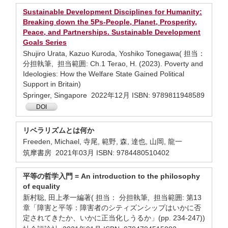
Sustainable Development Disciplines for Humanity:
Breaking down the 5Ps-People, Planet, Prosperity,
Peace, and Partnerships. Sustainable Development
Goals Series
Shujiro Urata, Kazuo Kuroda, Yoshiko Tonegawa( 担当：
分担執筆, 担当範囲: Ch.1 Terao, H. (2023). Poverty and
Ideologies: How the Welfare State Gained Political
Support in Britain)
Springer, Singapore 2022年12月 ISBN: 9789811948589
DOI
リベラリズムとは何か
Freeden, Michael, 寺尾, 範野, 森, 達也, 山岡, 龍一
筑摩書房 2021年03月 ISBN: 9784480510402
平等の哲学入門 = An introduction to the philosophy
of equality
新村聡, 田上孝一編著( 担当： 分担執筆, 担当範囲: 第13
章「障害と平等：障害者のシティズンシップはいかに否
定されてきたか、いかに正当化しうるか」(pp. 234-247))