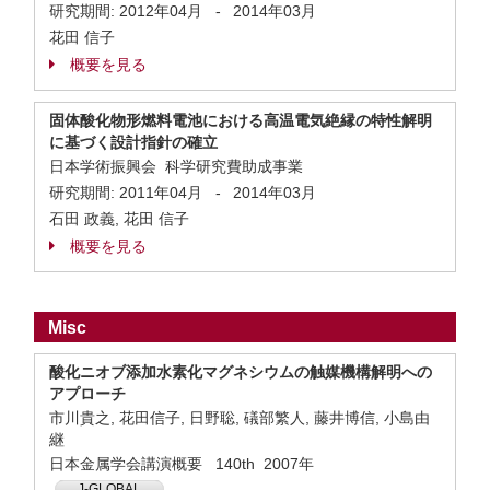
研究期間:
2012年04月
-
2014年03月
花田 信子
概要を見る
固体酸化物形燃料電池における高温電気絶縁の特性解明
に基づく設計指針の確立
日本学術振興会 科学研究費助成事業
研究期間:
2011年04月
-
2014年03月
石田 政義, 花田 信子
概要を見る
Misc
酸化ニオブ添加水素化マグネシウムの触媒機構解明への
アプローチ
市川貴之, 花田信子, 日野聡, 礒部繁人, 藤井博信, 小島由
継
日本金属学会講演概要 140th 2007年
J-GLOBAL