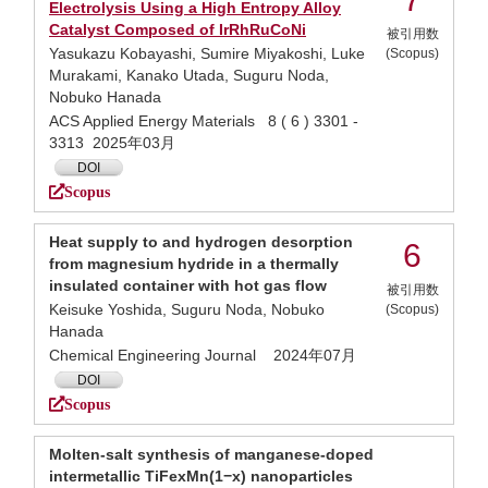
Electrolysis Using a High Entropy Alloy
Catalyst Composed of IrRhRuCoNi
被引用数
Yasukazu Kobayashi, Sumire Miyakoshi, Luke
(Scopus)
Murakami, Kanako Utada, Suguru Noda,
Nobuko Hanada
ACS Applied Energy Materials 8 ( 6 ) 3301 -
3313 2025年03月
DOI
Scopus
Heat supply to and hydrogen desorption
6
from magnesium hydride in a thermally
insulated container with hot gas flow
被引用数
Keisuke Yoshida, Suguru Noda, Nobuko
(Scopus)
Hanada
Chemical Engineering Journal 2024年07月
DOI
Scopus
Molten-salt synthesis of manganese-doped
intermetallic TiFexMn(1−x) nanoparticles