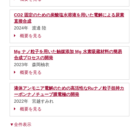
CO2 固定のための炭酸塩水溶液を用いた電解による尿素
直接合成
2024年 渡邊 陸
概要を見る
Mg ナノ粒子を用いた触媒添加 Mg 水素吸蔵材料の簡易
合成プロセスの開発
2023年 森岡柚衣
概要を見る
液体アンモニア電解のための高活性なRuナノ粒子担持カ
ーボンナノチューブ膜電極の開発
2022年 宮越すみれ
概要を見る
▼全件表示