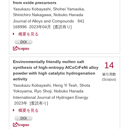
from oxide precursors
Yasukazu Kobayashi, Shohei Yamaoka,
Shinichiro Nakagawa, Nobuko Hanada
Journal of Alloys and Compounds 941
168996 2023年04月 [査読有り]
概要を見る
DOI
Scopus
Environmentally friendly molten salt
14
synthesis of high-entropy AlCoCrFeNi alloy
powder with high catalytic hydrogenation
被引用数
activity
(Scopus)
Yasukazu Kobayashi, Heng Yi Teah, Shota
Yokoyama, Ryo Shoji, Nobuko Hanada
International Journal of Hydrogen Energy
2023年 [査読有り]
概要を見る
DOI
Scopus