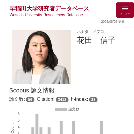
早稲田大学研究者データベース
メニュー
Waseda University Researchers Database
2026/08/06 更新
ハナダ ノブコ
花田 信子
Scopus 論文情報
論文数:
Citation:
h-index:
56
3412
28