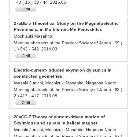
40 ( 16 ) 39 - 44 2016.06
CiNii
27aBE-5 Theoretical Study on the Magnetoelectric
Phenomena in Multiferroic Mn Perovskites
Mochizuki Masahito
Meeting abstracts of the Physical Society of Japan 69 (
1 ) 542 - 542 2014.03
CiNii
Electric-current-induced skyrmion dynamics in
constricted geometries
Iwasaki Junichi, Mochizuki Masahito, Nagaosa Naoto
Meeting abstracts of the Physical Society of Japan 68 (
2 ) 417 - 417 2013.08
CiNii
20aCC-7 Theory of current-driven motion of
Skyrmions and spirals in helical magnet
Iwasaki Junichi, Mochizuki Masahito, Nagaosa Naoto
Meeting abstracts of the Physical Society of Japan 67 (