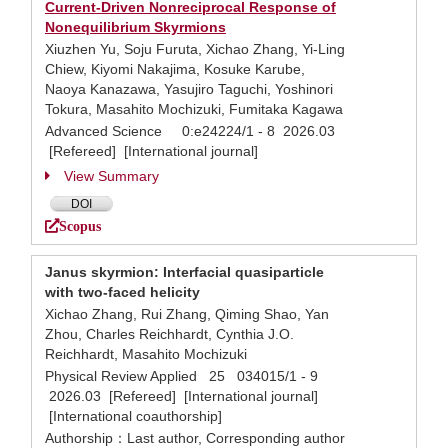
Current-Driven Nonreciprocal Response of
Nonequilibrium Skyrmions
Xiuzhen Yu, Soju Furuta, Xichao Zhang, Yi‐Ling
Chiew, Kiyomi Nakajima, Kosuke Karube,
Naoya Kanazawa, Yasujiro Taguchi, Yoshinori
Tokura, Masahito Mochizuki, Fumitaka Kagawa
Advanced Science 0:e24224/1 - 8 2026.03
[Refereed] [International journal]
View Summary
DOI
Scopus
Janus skyrmion: Interfacial quasiparticle
with two-faced helicity
Xichao Zhang, Rui Zhang, Qiming Shao, Yan
Zhou, Charles Reichhardt, Cynthia J.O.
Reichhardt, Masahito Mochizuki
Physical Review Applied 25 034015/1 - 9
2026.03 [Refereed] [International journal]
[International coauthorship]
Authorship：Last author, Corresponding author