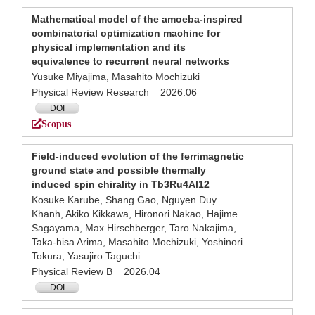
Mathematical model of the amoeba-inspired
combinatorial optimization machine for
physical implementation and its
equivalence to recurrent neural networks
Yusuke Miyajima, Masahito Mochizuki
Physical Review Research 2026.06
DOI
Scopus
Field-induced evolution of the ferrimagnetic
ground state and possible thermally
induced spin chirality in Tb3Ru4Al12
Kosuke Karube, Shang Gao, Nguyen Duy
Khanh, Akiko Kikkawa, Hironori Nakao, Hajime
Sagayama, Max Hirschberger, Taro Nakajima,
Taka-hisa Arima, Masahito Mochizuki, Yoshinori
Tokura, Yasujiro Taguchi
Physical Review B 2026.04
DOI