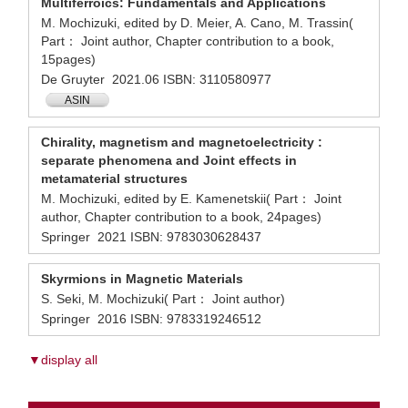
Multiferroics: Fundamentals and Applications
M. Mochizuki, edited by D. Meier, A. Cano, M. Trassin(
Part： Joint author, Chapter contribution to a book,
15pages)
De Gruyter 2021.06 ISBN: 3110580977
ASIN
Chirality, magnetism and magnetoelectricity :
separate phenomena and Joint effects in
metamaterial structures
M. Mochizuki, edited by E. Kamenetskii( Part： Joint
author, Chapter contribution to a book, 24pages)
Springer 2021 ISBN: 9783030628437
Skyrmions in Magnetic Materials
S. Seki, M. Mochizuki( Part： Joint author)
Springer 2016 ISBN: 9783319246512
▼display all