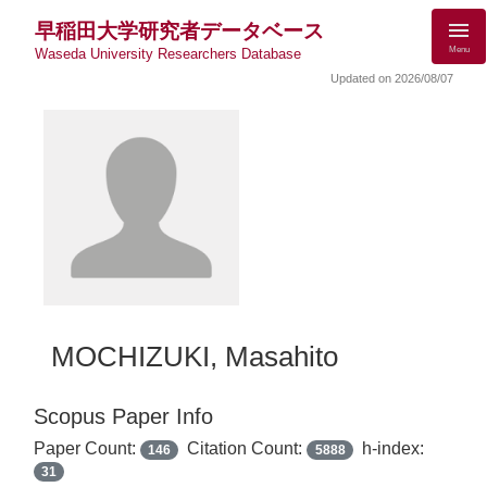
早稲田大学研究者データベース
Menu
Waseda University Researchers Database
Updated on 2026/08/07
MOCHIZUKI, Masahito
Scopus Paper Info
Paper Count:
Citation Count:
h-index:
146
5888
31