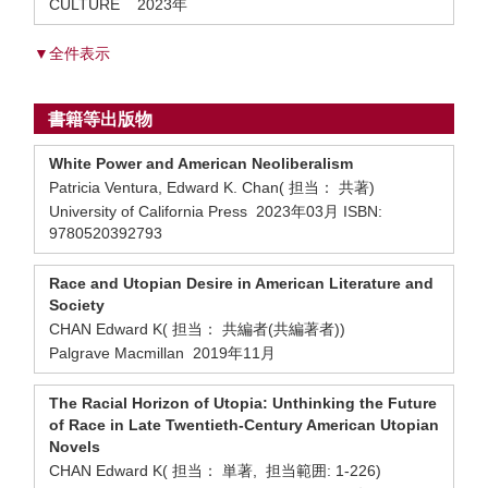
CULTURE 2023年
▼全件表示
書籍等出版物
White Power and American Neoliberalism
Patricia Ventura, Edward K. Chan( 担当： 共著)
University of California Press 2023年03月 ISBN:
9780520392793
Race and Utopian Desire in American Literature and
Society
CHAN Edward K( 担当： 共編者(共編著者))
Palgrave Macmillan 2019年11月
The Racial Horizon of Utopia: Unthinking the Future
of Race in Late Twentieth-Century American Utopian
Novels
CHAN Edward K( 担当： 単著, 担当範囲: 1-226)