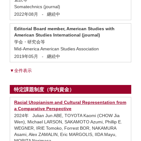
Somatechnics (journal)
2022年08月
-
継続中
Editorial Board member, American Studies with
American Studies International (journal)
学会・研究会等
Mid-America American Studies Association
2019年05月
-
継続中
▼全件表示
特定課題制度（学内資金）
Racial Utopianism and Cultural Representation from
a Comparative Perspective
2024年 Julian Jun ABE, TOYOTA Kaomi (CHOW Jia
Wen), Michael LARSON, SAKAMOTO Azumi, Phillip E.
WEGNER, IRIE Tomoko, Forrest BOR, NAKAMURA
Asami, Alex ZAMALIN, Eric MARGOLIS, IIDA Mayu,
MORITA Norimasa