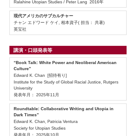
Ralahine Utopian Studies / Peter Lang 2016年
現代アメリカのサブカルチャー
チャン エドワード ケイ, 相本資子( 担当： 共著)
英宝社
講演・口頭発表等
“Book Talk: White Power and Neoliberal American
Culture”
Edward K. Chan [招待有り]
Institute for the Study of Global Racial Justice, Rutgers
University
発表年月： 2025年11月
Roundtable: Collaborative Writing and Utopia in
Dark Times”
Edward K. Chan, Patricia Ventura
Society for Utopian Studies
発表年月： 2025年10月