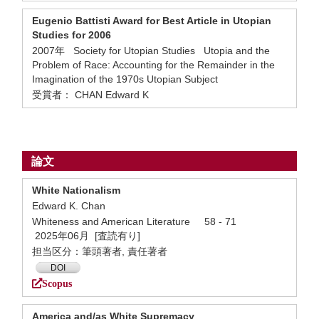
Eugenio Battisti Award for Best Article in Utopian
Studies for 2006
2007年 Society for Utopian Studies Utopia and the
Problem of Race: Accounting for the Remainder in the
Imagination of the 1970s Utopian Subject
受賞者： CHAN Edward K
論文
White Nationalism
Edward K. Chan
Whiteness and American Literature 58 - 71
2025年06月 [査読有り]
担当区分：筆頭著者, 責任著者
DOI
Scopus
America and/as White Supremacy