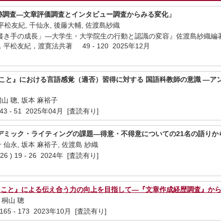
追跡調査―文章評価調査とインタビュー調査からみる変化」
平松友紀, 千仙永, 後藤大輔, 佐渡島紗織
書き手の成長」―大学生・大学院生の行動と認識の変容』佐渡島紗織編
松友紀，渡寛法共著 49 - 120 2025年12月
くこと』における言語感覚（適否）習得に対する 国語科教師の意識 ―ア
桐山 聰, 坂本 麻裕子
43 - 51 2025年04月 [査読有り]
デミック・ライティングの課題―得意・不得意についての21名の語りか
千 仙永, 坂本 麻裕子, 佐渡島 紗織
) 19 - 26 2024年 [査読有り]
書くこと』による伝え合う力の向上を目指して―『文章作成経歴調査』か
 桐山 聰
165 - 173 2023年10月 [査読有り]