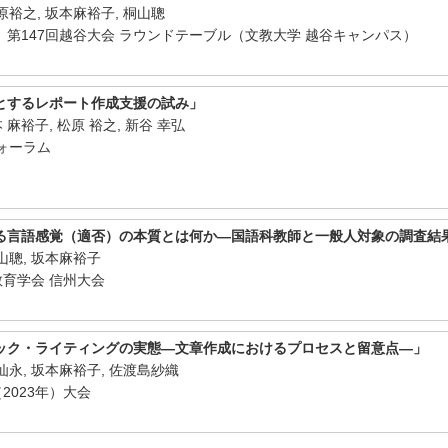
原裕之, 坂本麻裕子, 桐山聰
第147回越谷大会 ラウンドテーブル（文教大学 越谷キャンパス）
月
軸とするレポート作成支援の試み」
本 麻裕子, 松原 裕之, 新谷 幸弘
フォーラム
月
る言語感覚（適否）の本質とは何か―国語科教師と一般人対象の調査結
山聰, 坂本麻裕子
教育学会 信州大会
月
ック・ライティングの実態―文章作成におけるプロセスと留意点―」
仙永, 坂本麻裕子, 佐渡島紗織
（2023年）大会
月