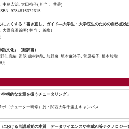
 中島宏治, 太田裕子( 担当： 共著)
BN: 9784816372315
らによくする「書き直し」ガイド―大学生・大学院生のための自己点検法
, 大野真澄編著( 担当： 編集)
月
神話文化』（翻訳書）
野佳彦編, 監訳 磯村尚弘, 加野泉, 坂本麻裕子, 菅原裕子, 根本峻瑠
9月
い学術的な文章を扱うチュータリング」
ラボ（チューター研修）於：関西大学千里山キャンパス
月
』における言語感覚の本質―データサイエンスや生成AI等テクノロジー