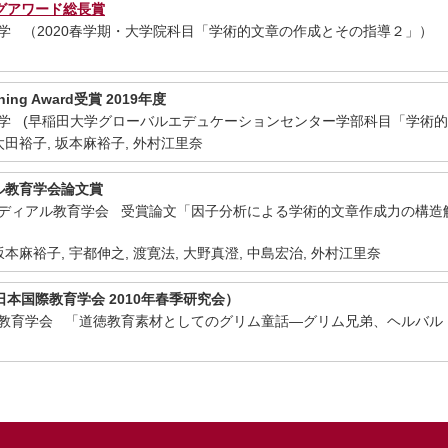
グアワード総長賞
田大学 （2020春学期・大学院科目「学術的文章の作成とその指導２」）
hing Award受賞 2019年度
田大学 (早稲田大学グローバルエデュケーションセンター学部科目「学術
太田裕子, 坂本麻裕子, 外村江里奈
ル教育学会論文賞
リメディアル教育学会 受賞論文「因子分析による学術的文章作成力の構造解
本麻裕子, 宇都伸之, 渡寛法, 大野真澄, 中島宏治, 外村江里奈
本国際教育学会 2010年春季研究会）
本国際教育学会 「道徳教育素材としてのグリム童話―グリム兄弟、ヘルバ