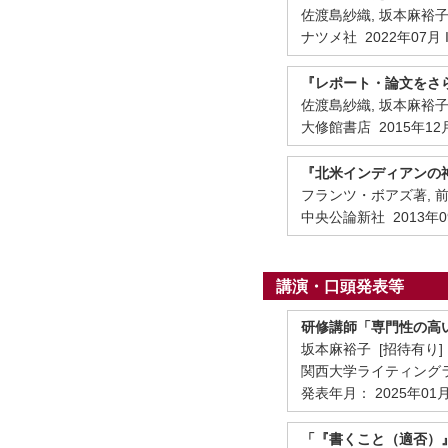
佐渡島紗織, 坂本麻裕子,
ナツメ社 2022年07月 IS
『レポート・論文をさ
佐渡島紗織, 坂本麻裕子
大修館書店 2015年12
『北米インディアンの
フランツ・ボアズ著, 前
中央公論新社 2013年0
講演・口頭発表等
研修講師「専門性の高
坂本麻裕子 [招待有り]
関西大学ライティング
発表年月： 2025年01
「『書くこと（適否）