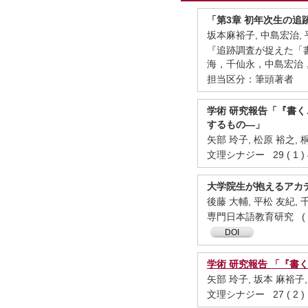
「第3章 初年次生の
坂本麻裕子, 中島宏治, 
『追跡調査が捉えた「
海，千仙永，中島宏治，平
担当区分：筆頭著者
学術 研究報告「『書
するもの―」
矢部 玲子, 松原 裕之, 
文理シナジー 29 ( 1 ) 
大学院生が抱えるアカ
後藤 大輔, 平松 友紀, 
専門日本語教育研究 ( 26 
DOI
学術 研究報告 「『
矢部 玲子, 坂本 麻裕子,
文理シナジー 27 ( 2 ) 