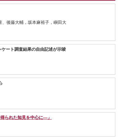
著、後藤大輔，坂本麻裕子，嶼田大
ンケート調査結果の自由記述が示唆
ら
ら得られた知見を中心に―」