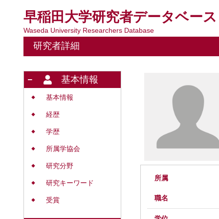
早稲田大学研究者データベース
Waseda University Researchers Database
研究者詳細
基本情報
基本情報
◆
経歴
◆
学歴
◆
所属学協会
◆
研究分野
◆
所属
研究キーワード
◆
職名
受賞
◆
学位