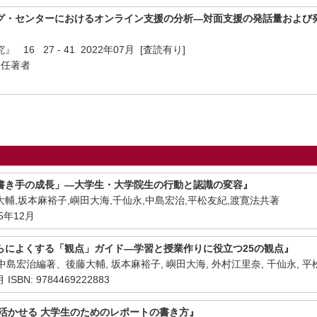
グ・センターにおけるオンライン支援の分析―対面支援の発話量および
6 27 - 41 2022年07月 [査読有り]
責任著者
書き手の成長」―大学生・大学院生の行動と認識の変容』
輔,坂本麻裕子,嶼田大海,千仙永,中島宏治,平松友紀,渡寛法共著
5年12月
らによくする「観点」ガイド―学習と授業作りに役立つ25の観点』
 中島宏治編著、後藤大輔, 坂本麻裕子, 嶼田大海, 外村江里奈, 千仙永, 平
SBN: 9784469222883
に活かせる 大学生のためのレポートの書き方』