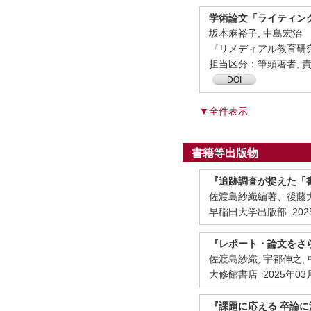
学術論文「ライティン
坂本麻裕子, 中島宏治
『リメディアル教育研究』 1
担当区分：筆頭著者, 
DOI
▼全件表示
書籍等出版物
『追跡調査が捉えた「
佐渡島紗織編著、後藤大
早稲田大学出版部 202
『レポート・論文をさ
佐渡島紗織, 宇都伸之,
大修館書店 2025年03月 I
『課題に応える 卒論