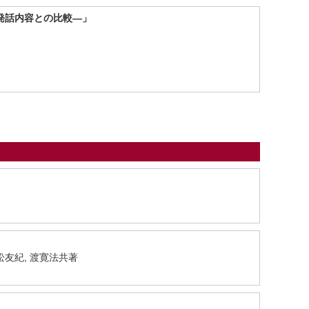
発話内容との比較―」
松友紀, 渡寛法共著