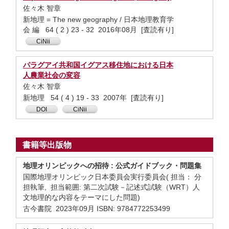
佐々木 智章
新地理 = The new geography / 日本地理教育学
会 編 64 ( 2 ) 23 - 32 2016年08月 [査読有り]
CiNii
パラグアイ共和国イグアス移住地における日本
人農業社会の変容
佐々木 智章
新地理 54 ( 4 ) 19 - 33 2007年 [査読有り]
DOI
CiNii
書籍等出版物
地理オリンピックへの招待 : 公式ガイドブック・問題集
国際地理オリンピック日本委員会実行委員会( 担当： 分
担執筆, 担当範囲: 第二次試験－記述式試験（WRT）人
文地理的な内容をテーマにした問題)
古今書院 2023年09月 ISBN: 9784772253499