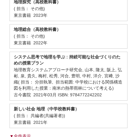
地理探究（高校教科書）
( 担当： その他)
東京書籍 2023年
地理総合（高校教科書）
( 担当： その他)
東京書籍 2022年
システム思考で地理を学ぶ : 持続可能な社会づくりのた
めの授業プラン
地理教育システムアプローチ研究会, 山本, 隆太, 阪上, 弘
彬, 泉, 貴久, 梅村, 松秀, 河合, 豊明, 中村, 洋介, 宮﨑, 沙
織( 担当： 分担執筆, 担当範囲: 中学校における関係構造
図を利用した授業：南米の熱帯雨林について考える)
古今書院 2021年03月 ISBN: 9784772242202
新しい社会 地理（中学校教科書）
( 担当： 共編者(共編著者))
東京書籍 2021年
▼全件表示