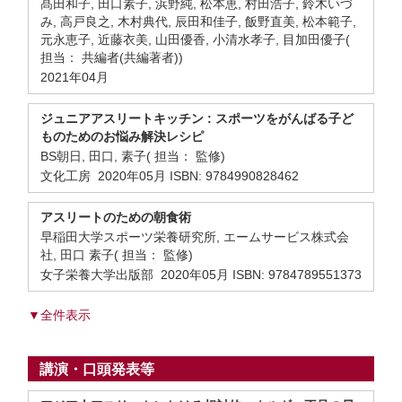
髙田和子, 田口素子, 浜野純, 松本恵, 村田浩子, 鈴木いづ
み, 高戸良之, 木村典代, 辰田和佳子, 飯野直美, 松本範子,
元永恵子, 近藤衣美, 山田優香, 小清水孝子, 目加田優子(
担当： 共編者(共編著者))
2021年04月
ジュニアアスリートキッチン : スポーツをがんばる子ど
ものためのお悩み解決レシピ
BS朝日, 田口, 素子( 担当： 監修)
文化工房 2020年05月 ISBN: 9784990828462
アスリートのための朝食術
早稲田大学スポーツ栄養研究所, エームサービス株式会
社, 田口 素子( 担当： 監修)
女子栄養大学出版部 2020年05月 ISBN: 9784789551373
▼全件表示
講演・口頭発表等