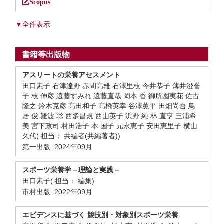
Scopus
▼全件表示
書籍等出版物
アスリートの栄養アセスメント
田口素子 石津達野 赤間高雄 石澤里枝 今井恭子 薄井澄誉
子 枝 伸彦 遠藤すみれ 遠藤直哉 岡本 香 御所園実花 佐古
隆之 鈴木克彦 髙田和子 髙橋英幸 谷澤薫平 田畑尚吾 鳥
居 俊 難波 聡 西多昌規 西山英子 浜野 純 林 直亨 三浦希
美 宮下政司 村田浩子 本 国子 元永恵子 安田恵里子 横山
久代( 担当： 共編者(共編著者))
第一出版 2024年09月
スポーツ栄養学－理論と実践－
田口素子( 担当： 編集)
市村出版 2022年09月
エビデンスに基づく 競技別・対象別スポーツ栄養