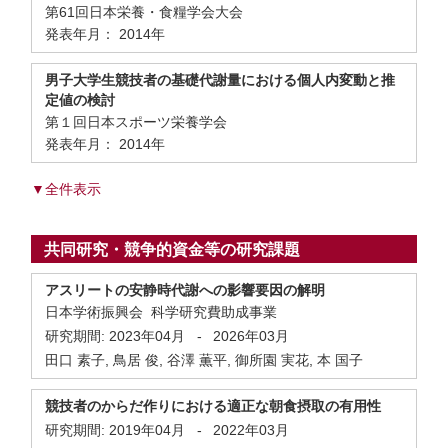
第61回日本栄養・食糧学会大会
発表年月： 2014年
男子大学生競技者の基礎代謝量における個人内変動と推
定値の検討
第１回日本スポーツ栄養学会
発表年月： 2014年
▼全件表示
共同研究・競争的資金等の研究課題
アスリートの安静時代謝への影響要因の解明
日本学術振興会 科学研究費助成事業
研究期間:
2023年04月
-
2026年03月
田口 素子, 鳥居 俊, 谷澤 薫平, 御所園 実花, 本 国子
競技者のからだ作りにおける適正な朝食摂取の有用性
研究期間:
2019年04月
-
2022年03月