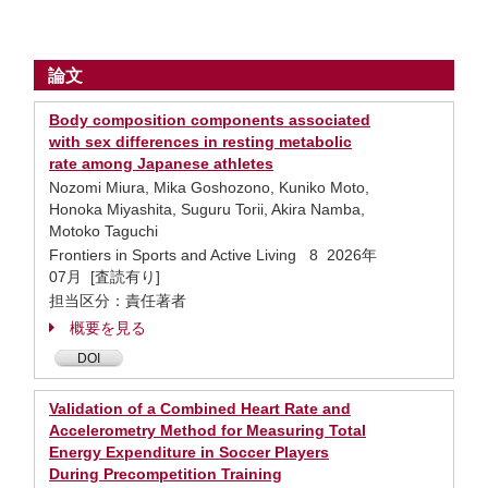
論文
Body composition components associated
with sex differences in resting metabolic
rate among Japanese athletes
Nozomi Miura, Mika Goshozono, Kuniko Moto,
Honoka Miyashita, Suguru Torii, Akira Namba,
Motoko Taguchi
Frontiers in Sports and Active Living 8 2026年
07月 [査読有り]
担当区分：責任著者
概要を見る
DOI
Validation of a Combined Heart Rate and
Accelerometry Method for Measuring Total
Energy Expenditure in Soccer Players
During Precompetition Training