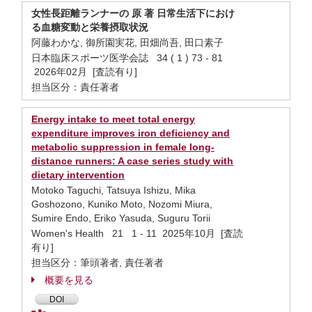
女性長距離ランナーの 原 著 日常生活下におけ
る血糖変動と栄養摂取状況
阿藤わかな, 御所園実花, 田畑尚吾, 田口素子
日本臨床スポーツ医学会誌 34 ( 1 ) 73 - 81
2026年02月 [査読有り]
担当区分：責任著者
Energy intake to meet total energy
expenditure improves iron deficiency and
metabolic suppression in female long-
distance runners: A case series study with
dietary intervention
Motoko Taguchi, Tatsuya Ishizu, Mika
Goshozono, Kuniko Moto, Nozomi Miura,
Sumire Endo, Eriko Yasuda, Suguru Torii
Women's Health 21 1 - 11 2025年10月 [査読
有り]
担当区分：筆頭著者, 責任著者
概要を見る
DOI