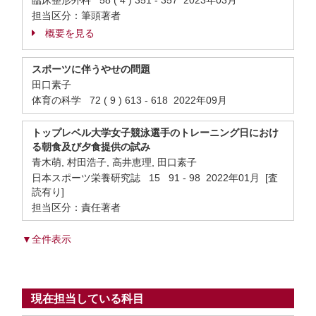
臨床整形外科 58 ( 4 ) 351 - 357 2023年03月
担当区分：筆頭著者
概要を見る
スポーツに伴うやせの問題
田口素子
体育の科学 72 ( 9 ) 613 - 618 2022年09月
トップレベル大学女子競泳選手のトレーニング日におけ
る朝食及び夕食提供の試み
青木萌, 村田浩子, 高井恵理, 田口素子
日本スポーツ栄養研究誌 15 91 - 98 2022年01月 [査
読有り]
担当区分：責任著者
▼全件表示
現在担当している科目