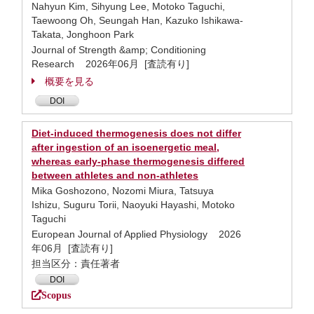
Nahyun Kim, Sihyung Lee, Motoko Taguchi,
Taewoong Oh, Seungah Han, Kazuko Ishikawa-
Takata, Jonghoon Park
Journal of Strength &amp; Conditioning
Research 2026年06月 [査読有り]
概要を見る
DOI
Diet-induced thermogenesis does not differ
after ingestion of an isoenergetic meal,
whereas early-phase thermogenesis differed
between athletes and non-athletes
Mika Goshozono, Nozomi Miura, Tatsuya
Ishizu, Suguru Torii, Naoyuki Hayashi, Motoko
Taguchi
European Journal of Applied Physiology 2026
年06月 [査読有り]
担当区分：責任著者
DOI
Scopus