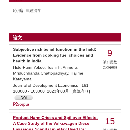
応用計量経済学
論文
Subjective risk belief function in the field:
9
Evidence from cooking fuel choices and
health in India
被引用数
Hide-Fumi Yokoo, Toshi H. Arimura,
(Scopus)
Mriduchhanda Chattopadhyay, Hajime
Katayama
Journal of Development Economics 161
103000 - 103000 2023年03月 [査読有り]
DOI
Scopus
Product-Harm Crises and Spillover Effects:
15
A Case Study of the Volkswagen Diesel
Emissions Scandal in eBay Used Car