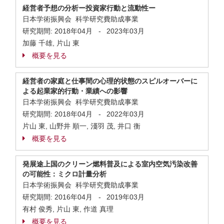
経営者予想の分析ー投資家行動と流動性ー
日本学術振興会 科学研究費助成事業
研究期間:
2018年04月
-
2023年03月
加藤 千雄, 片山 東
概要を見る
経営者の家庭と仕事間の心理的状態のスピルオーバーに
よる起業家的行動・業績への影響
日本学術振興会 科学研究費助成事業
研究期間:
2018年04月
-
2022年03月
片山 東, 山野井 順一, 淺羽 茂, 井口 衡
概要を見る
発展途上国のクリーン燃料普及による室内空気汚染改善
の可能性：ミクロ計量分析
日本学術振興会 科学研究費助成事業
研究期間:
2016年04月
-
2019年03月
有村 俊秀, 片山 東, 作道 真理
概要を見る