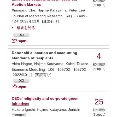
被引用数
Auction Markets
(Scopus)
Xiaogang Che, Hajime Katayama, Peter Lee
Journal of Marketing Research 60 ( 2 ) 409 -
424 2022年11月 [査読有り]
概要を見る
DOI
Scopus
Donor aid allocation and accounting
4
standards of recipients
Akira Nagae, Hajime Katayama, Koichi Takase
被引用数
(Scopus)
Economic Modelling 106 105702 - 105702
2022年01月 [査読有り]
DOI
Scopus
CEOs’ religiosity and corporate green
25
initiatives
Hakaru Iguchi, Hajime Katayama, Junichi
被引用数
Yamanoi
(Scopus)