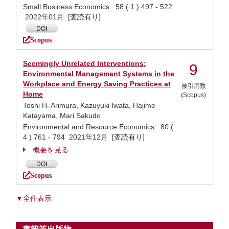
Small Business Economics 58 ( 1 ) 497 - 522
2022年01月 [査読有り]
DOI
Scopus
Seemingly Unrelated Interventions:
9
Environmental Management Systems in the
Workplace and Energy Saving Practices at
被引用数
Home
(Scopus)
Toshi H. Arimura, Kazuyuki Iwata, Hajime
Katayama, Mari Sakudo
Environmental and Resource Economics 80 (
4 ) 761 - 794 2021年12月 [査読有り]
概要を見る
DOI
Scopus
▼全件表示