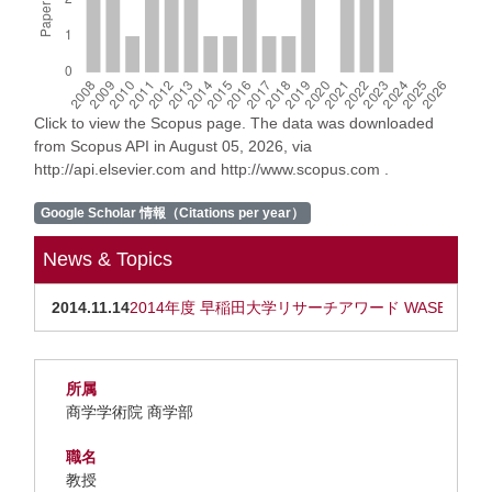
Click to view the Scopus page. The data was downloaded
from Scopus API in August 05, 2026, via
http://api.elsevier.com and http://www.scopus.com .
Google Scholar 情報（Citations per year）
News & Topics
2014.11.14
2014年度 早稲田大学リサーチアワード WASEDA R
所属
商学学術院 商学部
職名
教授