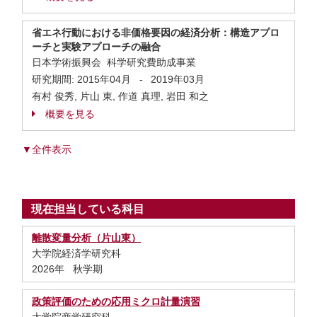
省エネ行動における非価格要因の経済分析：構造アプロ
ーチと実験アプローチの融合
日本学術振興会 科学研究費助成事業
研究期間:
2015年04月
-
2019年03月
有村 俊秀, 片山 東, 作道 真理, 岩田 和之
概要を見る
▼全件表示
現在担当している科目
離散変量分析（片山東）
大学院経済学研究科
2026年 秋学期
政策評価のための応用ミクロ計量演習