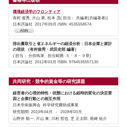
書籍等出版物
環境経済学のフロンティア
有村 俊秀, 片山 東, 松本 茂( 担当： 共編者(共編著者))
日本評論社 2017年09月 ISBN: 4535558574
ASIN
排出量取引と省エネルギーの経済分析：日本企業と家計
の現状 （有村俊秀・武田史郎 編著）
( 担当： 分担執筆, 担当範囲: ５・８・９章)
日本評論社 2012年03月 ISBN: 9784535557130
共同研究・競争的資金等の研究課題
経営者の心理的特性・状態における経時的変化の決定要
因と企業行動との相互作用
日本学術振興会 科学研究費助成事業
研究期間:
2023年04月
-
2028年03月
山野井 順一, 片山 東, 川村 哲也, 芝 正太郎, 尾崎 祐介