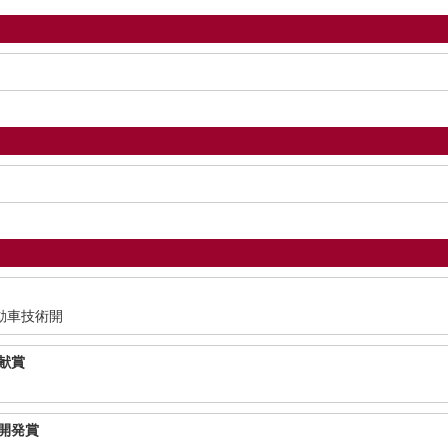
)自動車技術開
献賞
開発賞