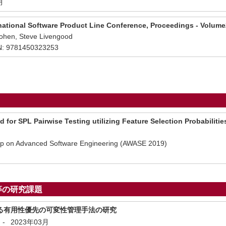
月
national Software Product Line Conference, Proceedings - Volume
Cohen, Steve Livengood
: 9781450323253
d for SPL Pairwise Testing utilizing Feature Selection Probabilitie
op on Advanced Software Engineering (AWASE 2019)
月
等の研究課題
る有用性優先の可変性管理手法の研究
-
2023年03月