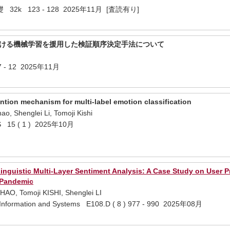
k 123 - 128 2025年11月 [査読有り]
おける機械学習を援用した検証順序決定手法について
7 - 12 2025年11月
ntion mechanism for multi-label emotion classification
ao, Shenglei Li, Tomoji Kishi
 15 ( 1 ) 2025年10月
inguistic Multi-Layer Sentiment Analysis: A Case Study on User P
 Pandemic
HAO, Tomoji KISHI, Shenglei LI
n Information and Systems E108.D ( 8 ) 977 - 990 2025年08月