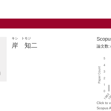
Scop
キシ トモジ
岸 知二
論文数:
Click to
Scopus AP