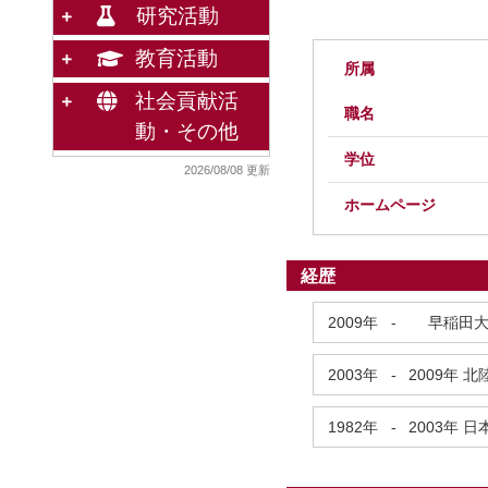
研究活動
教育活動
所属
社会貢献活
職名
動・その他
学位
2026/08/08 更新
ホームページ
経歴
2009年
-
早稲田大
2003年
-
2009年
北
1982年
-
2003年
日