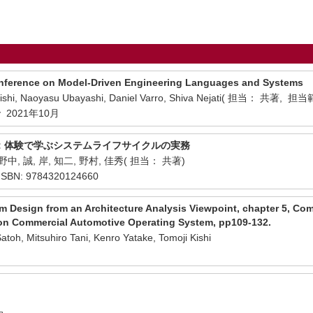
Conference on Model-Driven Engineering Languages and Systems
 Kishi, Naoyasu Ubayashi, Daniel Varro, Shiva Nejati( 担当： 共著, 担当
ty 2021年10月
: 体験で学ぶシステムライフサイクルの実務
野中, 誠, 岸, 知二, 野村, 佳秀( 担当： 共著)
BN: 9784320124660
m Design from an Architecture Analysis Viewpoint, chapter 5, C
on Commercial Automotive Operating System, pp109-132.
atoh, Mitsuhiro Tani, Kenro Yatake, Tomoji Kishi