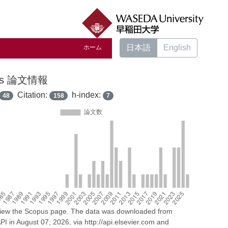
日本語
English
ホーム
us 論文情報
Citation:
h-index:
48
158
7
 view the Scopus page. The data was downloaded from
I in August 07, 2026, via http://api.elsevier.com and