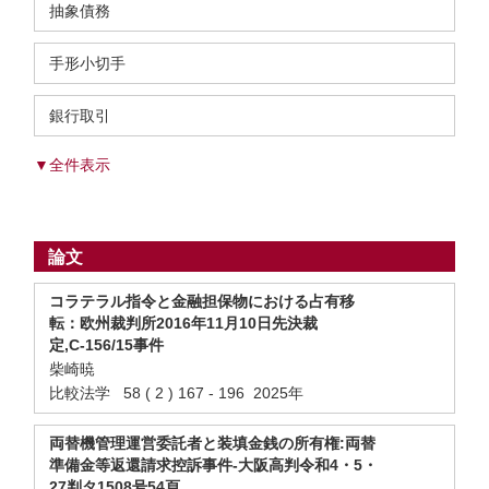
抽象債務
手形小切手
銀行取引
▼全件表示
論文
コラテラル指令と金融担保物における占有移
転：欧州裁判所2016年11月10日先決裁
定,C‑156/15事件
柴崎暁
比較法学 58 ( 2 ) 167 - 196 2025年
両替機管理運営委託者と装填金銭の所有権:両替
準備金等返還請求控訴事件-大阪高判令和4・5・
27判タ1508号54頁