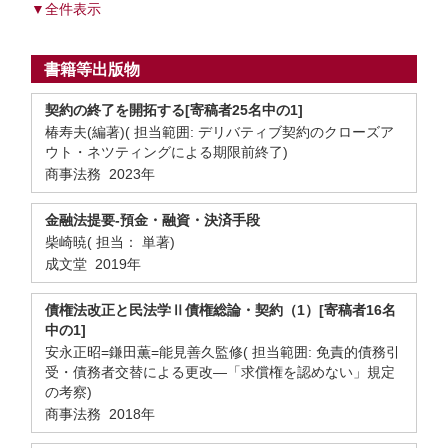
▼全件表示
書籍等出版物
契約の終了を開拓する[寄稿者25名中の1]
椿寿夫(編著)( 担当範囲: デリバティブ契約のクローズア
ウト・ネツティングによる期限前終了)
商事法務 2023年
金融法提要-預金・融資・決済手段
柴崎暁( 担当： 単著)
成文堂 2019年
債権法改正と民法学Ⅱ債権総論・契約（1）[寄稿者16名
中の1]
安永正昭=鎌田薫=能見善久監修( 担当範囲: 免責的債務引
受・債務者交替による更改―「求償権を認めない」規定
の考察)
商事法務 2018年