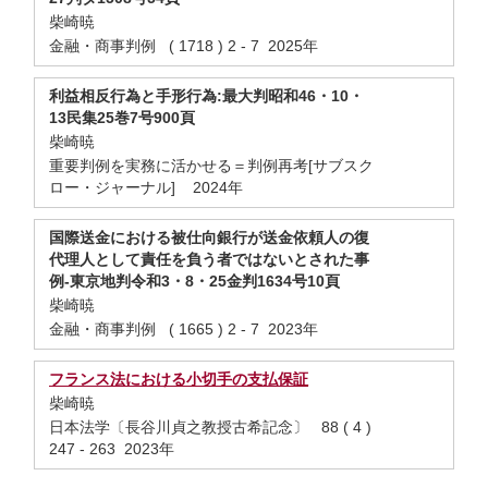
柴崎暁
金融・商事判例 ( 1718 ) 2 - 7 2025年
利益相反行為と手形行為:最大判昭和46・10・
13民集25巻7号900頁
柴崎暁
重要判例を実務に活かせる＝判例再考[サブスク
ロー・ジャーナル] 2024年
国際送金における被仕向銀行が送金依頼人の復
代理人として責任を負う者ではないとされた事
例-東京地判令和3・8・25金判1634号10頁
柴崎暁
金融・商事判例 ( 1665 ) 2 - 7 2023年
フランス法における小切手の支払保証
柴崎暁
日本法学〔長谷川貞之教授古希記念〕 88 ( 4 )
247 - 263 2023年