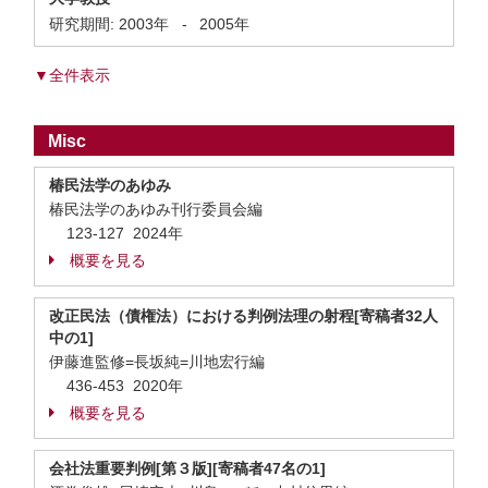
研究期間:
2003年
-
2005年
▼全件表示
Misc
椿民法学のあゆみ
椿民法学のあゆみ刊行委員会編
123-127 2024年
概要を見る
改正民法（債権法）における判例法理の射程[寄稿者32人
中の1]
伊藤進監修=長坂純=川地宏行編
436-453 2020年
概要を見る
会社法重要判例[第３版][寄稿者47名の1]