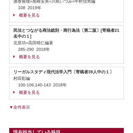
酒巻俊雄=尾崎安央=川島いづみ=中村信男編
108 2019年
概要を見る
民法とつながる商法総則・商行為法〔第二版〕[寄稿者21
名中の１]
北居功=高田晴仁編著
285-290 2018年
概要を見る
リーガルスタディ現代法学入門〔寄稿者39人中の１〕
村田彰編
100-106,140-143 2018年
概要を見る
▼全件表示
現在担当している科目