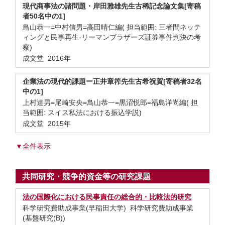
現代商事法の諸問題・岸田雅雄先生古稀記念論文集[寄稿
者50名中の1]
鳥山恭一=中村信男=高田晴仁編( 担当範囲: 三者間ネッテ
ィングと民事再生-リーマンブラザーズ証券事件判決の考
察)
成文堂 2016年
企業法の現代的課題ー正井章筰先生古希祝賀[寄稿者32名
中の1]
上村達男=尾崎安央=鳥山恭一=黒沼悦郎=福島洋尚編( 担
当範囲: スイス私法における振込学説)
成文堂 2015年
▼全件表示
共同研究・競争的資金等の研究課題
法の国際化における民事責任の総合的・比較法的研究
科学研究費助成事業(早稲田大学) 科学研究費助成事業
(基盤研究(B))