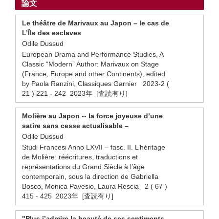
論文
Le théâtre de Marivaux au Japon – le cas de
L’Île des esclaves
Odile Dussud
European Drama and Performance Studies, A
Classic “Modern” Author: Marivaux on Stage
(France, Europe and other Continents), edited
by Paola Ranzini, Classiques Garnier 2023-2 (
21 ) 221 - 242 2023年 [査読有り]
Molière au Japon -- la force joyeuse d’une
satire sans cesse actualisable –
Odile Dussud
Studi Francesi Anno LXVII – fasc. II. L’héritage
de Molière: réécritures, traductions et
représentations du Grand Siècle à l’âge
contemporain, sous la direction de Gabriella
Bosco, Monica Pavesio, Laura Rescia 2 ( 67 )
415 - 425 2023年 [査読有り]
"Plus j’admire la beauté de ses sentiments,