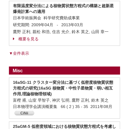
有限温度変分法による核物質状態方程式の構築と超新星
爆発計算への適用
日本学術振興会 科学研究費助成事業
研究期間:
2009年04月
-
2013年03月
鷹野 正利, 親松 和浩, 住吉 光介, 鈴木 英之, 山田 章一
概要を見る
▼全件表示
Misc
16aSG-11 クラスター変分法に基づく低密度核物質状態
方程式の研究(16aSG 核物質・中性子星物質・弱い相互
作用,理論核物理領域)
富樫 甫, 山室 早智子, 神沢 弘明, 鷹野 正利, 鈴木 英之
日本物理学会講演概要集 66 ( 2 ) 35 - 35 2011年08月
CiNii
25aGM-5 低密度領域における核物質状態方程式を考慮し