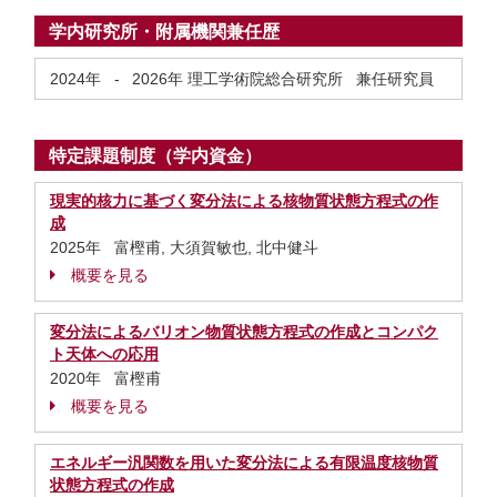
学内研究所・附属機関兼任歴
2024年
-
2026年
理工学術院総合研究所 兼任研究員
特定課題制度（学内資金）
現実的核力に基づく変分法による核物質状態方程式の作
成
2025年 富樫甫, 大須賀敏也, 北中健斗
概要を見る
変分法によるバリオン物質状態方程式の作成とコンパク
ト天体への応用
2020年 富樫甫
概要を見る
エネルギー汎関数を用いた変分法による有限温度核物質
状態方程式の作成