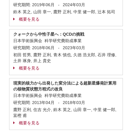
研究期間:
2019年06月
-
2024年03月
鈴木 英之, 山田 章一, 鷹野 正利, 中里 健一郎, 辻本 拓司
概要を見る
クォークから中性子星へ：QCDの挑戦
日本学術振興会 科学研究費助成事業
研究期間:
2018年06月
-
2023年03月
初田 哲男, 鷹野 正利, 青木 慎也, 久徳 浩太郎, 石井 理修,
土井 琢身, 井上 貴史
概要を見る
現実的核力から出発した変分法による超新星爆発計算用
の核物質状態方程式の改良
日本学術振興会 科学研究費助成事業
研究期間:
2013年04月
-
2018年03月
鷹野 正利, 住吉 光介, 鈴木 英之, 山田 章一, 中里 健一郎,
富樫 甫
概要を見る