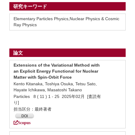
研究キーワード
Elementary Particles Physics,Nuclear Physics & Cosmic
Ray Physics
論文
Extensions of the Variational Method with
an Explicit Energy Functional for Nuclear
Matter with Spin-Orbit Force
Kento Kitanaka, Toshiya Osuka, Tetsu Sato,
Hayate Ichikawa, Masatoshi Takano
Particles 8 ( 11 ) 1 - 25 2025年02月 [査読有
り]
担当区分：最終著者
DOI
Scopus