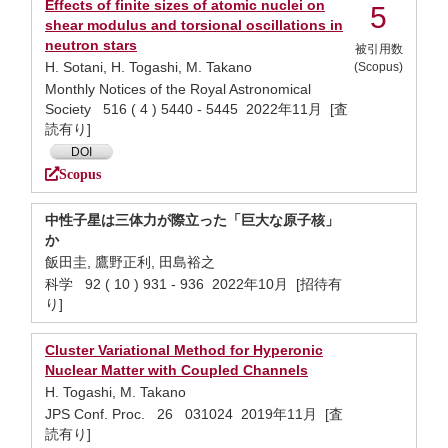
Effects of finite sizes of atomic nuclei on
5
shear modulus and torsional oscillations in
neutron stars
被引用数
H. Sotani, H. Togashi, M. Takano
(Scopus)
Monthly Notices of the Royal Astronomical
Society 516 ( 4 ) 5440 - 5445 2022年11月 [査
読有り]
DOI
Scopus
中性子星は三体力が際立った「巨大な原子核」
か
飯田圭, 鷹野正利, 田島裕之
科学 92 ( 10 ) 931 - 936 2022年10月 [招待有
り]
Cluster Variational Method for Hyperonic
Nuclear Matter with Coupled Channels
H. Togashi, M. Takano
JPS Conf. Proc. 26 031024 2019年11月 [査
読有り]