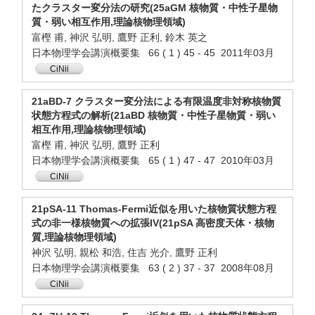
たクラスター変分法の研究(25aGM 核物質・中性子星物
質・弱い相互作用,理論核物理領域)
富樫 甫, 神沢 弘明, 鷹野 正利, 鈴木 英之
日本物理学会講演概要集 66 ( 1 ) 45 - 45 2011年03月
CiNii
21aBD-7 クラスター変分法による有限温度非対称核物質
状態方程式の解析(21aBD 核物質・中性子星物質・弱い
相互作用,理論核物理領域)
富樫 甫, 神沢 弘明, 鷹野 正利
日本物理学会講演概要集 65 ( 1 ) 47 - 47 2010年03月
CiNii
21pSA-11 Thomas-Fermi近似を用いた核物質状態方程
式の非一様核物質への拡張IV(21pSA 高密度天体・核物
質,理論核物理領域)
神沢 弘明, 親松 和浩, 住吉 光介, 鷹野 正利
日本物理学会講演概要集 63 ( 2 ) 37 - 37 2008年08月
CiNii