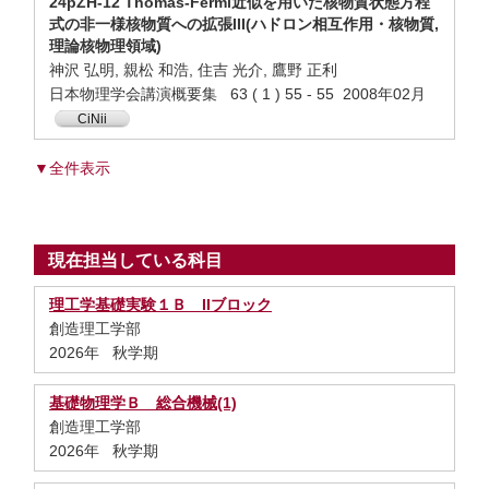
24pZH-12 Thomas-Fermi近似を用いた核物質状態方程
式の非一様核物質への拡張III(ハドロン相互作用・核物質,
理論核物理領域)
神沢 弘明, 親松 和浩, 住吉 光介, 鷹野 正利
日本物理学会講演概要集 63 ( 1 ) 55 - 55 2008年02月
CiNii
▼全件表示
現在担当している科目
理工学基礎実験１Ｂ IIブロック
創造理工学部
2026年 秋学期
基礎物理学Ｂ 総合機械(1)
創造理工学部
2026年 秋学期